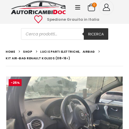
0
Spedione Grauita in Italia
Ricerca
prodotti
RICERCA
HOME
SHOP
LUCI E PARTI ELETTRICHE
,
AIRBAG
KIT AIR-BAG RENAULT KOLEOS (08>16<)
-25%