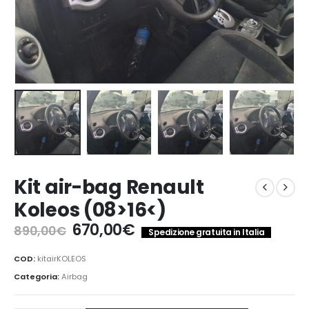
Kit air-bag Renault
Koleos (08>16<)
Il
Il
670,00
€
890,00
€
Spedizione gratuita in Italia
prezzo
prezzo
originale
attuale
COD:
kitairKOLEOS
era:
è:
Categoria:
Airbag
890,00€.
670,00€.