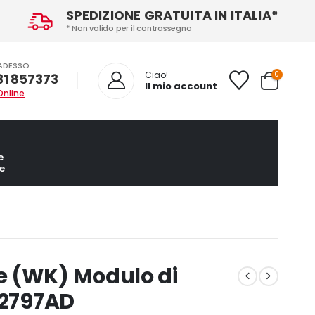
SPEDIZIONE GRATUITA IN ITALIA*
* Non valido per il contrassegno
ADESSO
0
Ciao!
31 857373
Il mio account
Online
e
e
e (WK) Modulo di
02797AD