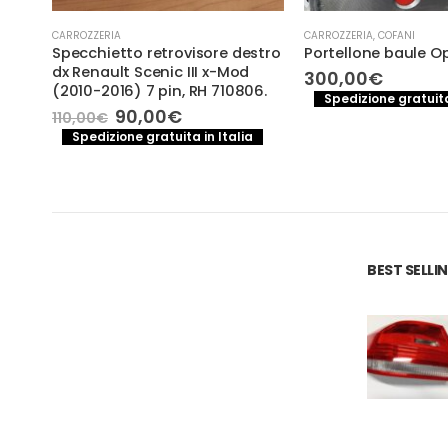
CARROZZERIA
CARROZZERIA
,
COFANI
ugeot
Specchietto retrovisore destro
Portellone baule O
dx Renault Scenic III x-Mod
300,00
€
(2010-2016) 7 pin, RH 710806.
Spedizione gratuita
o
Il
Il
90,00
€
110,00
€
a
le
prezzo
prezzo
Spedizione gratuita in Italia
originale
attuale
€.
era:
è:
110,00€.
90,00€.
BEST SELL