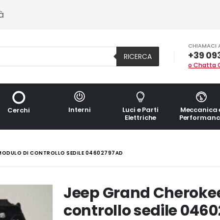
à
CHIAMACI 
+39 09
RICERCA
o Chatta 
Interni
Luci e Parti
Meccanica 
Cerchi
Elettriche
Performanc
 MODULO DI CONTROLLO SEDILE 04602797AD
Jeep Grand Cheroke
controllo sedile 046