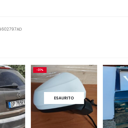
 04602797AD
-31%
ESAURITO