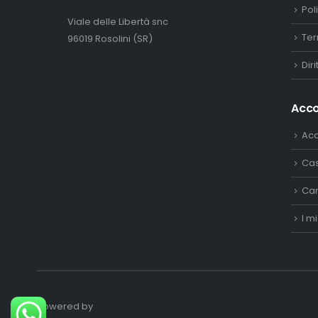
Pol
Viale delle Libertà snc
Ter
96019 Rosolini (SR)
Dir
Acc
Ac
Ca
Car
I mi
Powered by