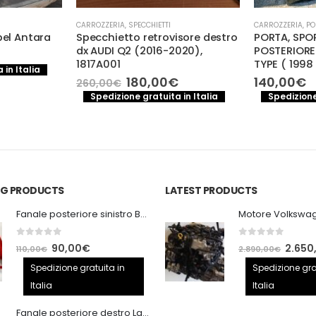
CARROZZERIA
,
SPECCHIETTI
CARROZZERIA
,
PO
pel Antara
Specchietto retrovisore destro
PORTA, SPO
dx AUDI Q2 (2016-2020),
POSTERIORE
1817A001
TYPE ( 1998
 in Italia
Il
Il
180,00
€
140,00
€
260,00
€
prezzo
prezzo
Spedizione gratuita in Italia
Spedizione
originale
attuale
era:
è:
260,00€.
180,00€.
ING PRODUCTS
LATEST PRODUCTS
Fanale posteriore sinistro BMW E92 Coupe
0
out of 5
0
out of 5
Il
Il
Il
90,00
€
2.650
110,00
€
2.890,00
€
prezzo
prezzo
prezzo
Spedizione gratuita in
Spedizione gra
originale
attuale
origina
Italia
Italia
era:
è:
era:
Fanale posteriore destro Land Rover Discovery 3