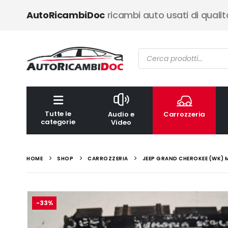
AutoRicambiDoc
ricambi auto usati di qualit
Ricerca
prodotti
Tutte le
Audio e
Carrozzeria
categorie
Video
HOME
SHOP
CARROZZERIA
JEEP GRAND CHEROKEE (WK)
-33%