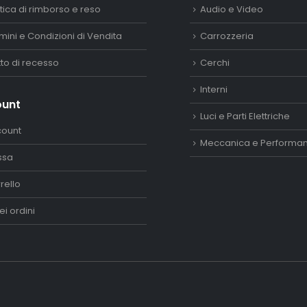
itica di rimborso e reso
Audio e Video
mini e Condizioni di Vendita
Carrozzeria
itto di recesso
Cerchi
Interni
ount
Luci e Parti Elettriche
count
Meccanica e Performa
ssa
rello
ei ordini