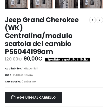
Jeep Grand Cherokee
(WK)
Centralina/modulo
scatola del cambio
P56044199am
Il
Il
90,00
€
120,00
€
Spedizione gratuita in Italia
prezzo
prezzo
originale
attuale
Availability:
1 disponibili
era:
è:
COD:
P56044199am
120,00€.
90,00€.
Categoria:
Centraline
AGGIUNGI AL CARRELLO