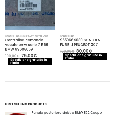
CENTRALINE
,
LUCI E PARTI ELETTRICHE
CENTRALINE
Centralina comando
9650664080 SCATOLA
vocale bmw serie 7 E 66
FUSIBILI PEUGEOT 307
BMW 69608059
Il
Il
80,00
€
100,00
€
prezzo
prezzo
Il
Il
75,00
€
Spedizione gratuita in
100,00
€
Italia
originale
attuale
prezzo
prezzo
Spedizione gratuita in
era:
è:
Italia
originale
attuale
100,00€.
80,00€.
era:
è:
100,00€.
75,00€.
BEST SELLING PRODUCTS
Fanale posteriore sinistro BMW E92 Coupe