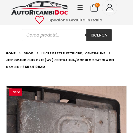
0
Spedione Grauita in Italia
Ricerca
prodotti
RICERCA
HOME
SHOP
LUCI E PARTI ELETTRICHE
,
CENTRALINE
JEEP GRAND CHEROKEE (WK) CENTRALINA/MODULO SCATOLA DEL
CAMBIO P56044199AM
-25%