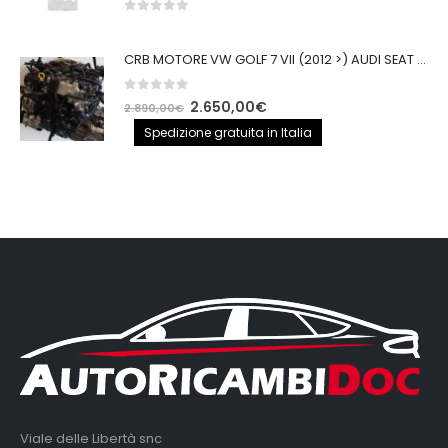
0
out of 5
CRB MOTORE VW GOLF 7 VII (2012 >) AUDI SEAT 2.0TDI 150CV CRB IMPIANTO BOSCH
0
out of 5
Il
Il
2.650,00
€
2.890,00
€
prezzo
prezzo
Spedizione gratuita in Italia
originale
attuale
era:
è:
2.890,00€.
2.650,00€.
Viale delle Libertà snc