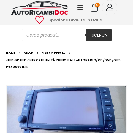
0
Spedione Grauita in Italia
Ricerca
prodotti
RICERCA
HOME
SHOP
CARROZZERIA
JEEP GRAND CHEROKEE UNITÀ PRINCIPALE AUTORADIO/CD/DVD/GPS
P68089011AE