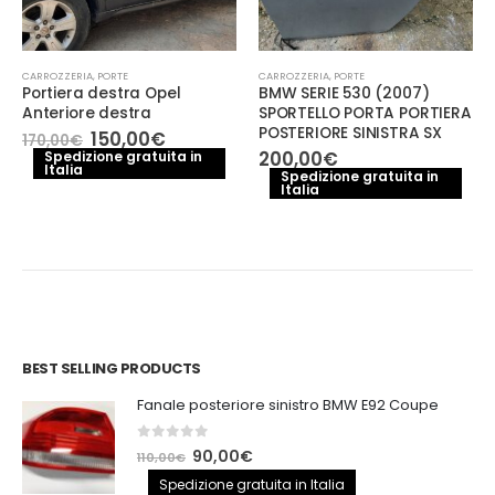
CARROZZERIA
,
PORTE
CARROZZERIA
,
PORTE
Portiera destra Opel
BMW SERIE 530 (2007)
Anteriore destra
SPORTELLO PORTA PORTIERA
POSTERIORE SINISTRA SX
Il
Il
150,00
€
170,00
€
prezzo
prezzo
200,00
€
Spedizione gratuita in
Italia
originale
attuale
Spedizione gratuita in
era:
è:
Italia
170,00€.
150,00€.
BEST SELLING PRODUCTS
Fanale posteriore sinistro BMW E92 Coupe
0
out of 5
Il
Il
90,00
€
110,00
€
prezzo
prezzo
Spedizione gratuita in Italia