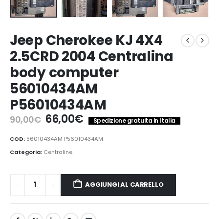
Jeep Cherokee KJ 4X4
2.5CRD 2004 Centralina
body computer
56010434AM
P56010434AM
Il
Il
66,00
€
90,00
€
Spedizione gratuita in Italia
prezzo
prezzo
originale
attuale
COD:
56010434AM P56010434AM
era:
è:
Categoria:
Centraline
90,00€.
66,00€.
AGGIUNGI AL CARRELLO