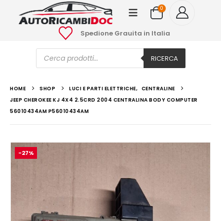
0
Spedione Grauita in Italia
Ricerca
prodotti
RICERCA
HOME
SHOP
LUCI E PARTI ELETTRICHE
,
CENTRALINE
JEEP CHEROKEE KJ 4X4 2.5CRD 2004 CENTRALINA BODY COMPUTER
56010434AM P56010434AM
-27%