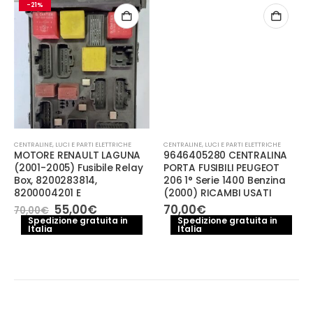
-21%
CENTRALINE
,
LUCI E PARTI ELETTRICHE
CENTRALINE
,
LUCI E PARTI ELETTRICHE
MOTORE RENAULT LAGUNA
9646405280 CENTRALINA
(2001-2005) Fusibile Relay
PORTA FUSIBILI PEUGEOT
Box, 8200283814,
206 1° Serie 1400 Benzina
8200004201 E
(2000) RICAMBI USATI
Il
Il
55,00
€
70,00
€
70,00
€
prezzo
prezzo
Spedizione gratuita in
Spedizione gratuita in
Italia
originale
attuale
Italia
era:
è:
70,00€.
55,00€.