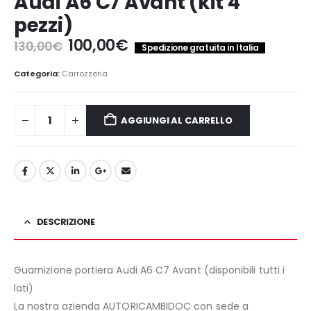
Audi A6 C7 Avant (kit 4
pezzi)
Il
Il
100,00
€
130,00
€
Spedizione gratuita in Italia
prezzo
prezzo
originale
attuale
Categoria:
Carrozzeria
era:
è:
130,00€.
100,00€.
AGGIUNGI AL CARRELLO
DESCRIZIONE
Guarnizione portiera Audi A6 C7 Avant (disponibili tutti i
lati)
La nostra azienda AUTORICAMBIDOC con sede a