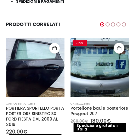
SPEDIZIONI E PAGAMENTI
PRODOTTI CORRELATI
-10%
CARROZZERIA
,
PORTE
CARROZZERIA
PORTIERA SPORTELLO PORTA
Portellone baule posteriore
POSTERIORE SINISTRO SX
Peugeot 207
FORD FIESTA DAL 2009 AL
Il
Il
180,00
€
200,00
€
2016
prezzo
prezzo
Spedizione gratuita in
Italia
originale
attuale
220,00
€