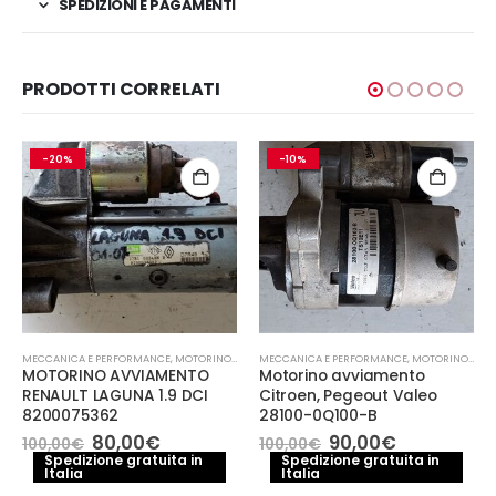
SPEDIZIONI E PAGAMENTI
PRODOTTI CORRELATI
-20%
-10%
MECCANICA E PERFORMANCE
,
MOTORINO AVVIAMENTO
MECCANICA E PERFORMANCE
,
MOTORINO AVVIAMENTO
MOTORINO AVVIAMENTO
Motorino avviamento
RENAULT LAGUNA 1.9 DCI
Citroen, Pegeout Valeo
8200075362
28100-0Q100-B
Il
Il
Il
Il
80,00
€
90,00
€
100,00
€
100,00
€
prezzo
prezzo
prezzo
prezzo
Spedizione gratuita in
Spedizione gratuita in
e
Italia
originale
attuale
Italia
originale
attuale
era:
è:
era:
è: