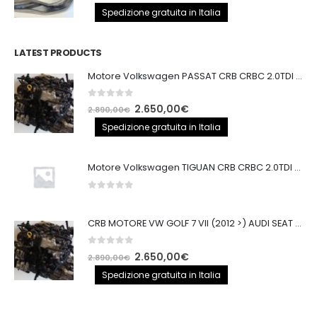
prezzo
prezzo
Spedizione gratuita in Italia
originale
attuale
era:
è:
LATEST PRODUCTS
250,00€.
200,00€.
Motore Volkswagen PASSAT CRB CRBC 2.0TDI 150CV
0
out of 5
Il
Il
2.650,00
€
2.890,00
€
prezzo
prezzo
Spedizione gratuita in Italia
originale
attuale
era:
è:
Motore Volkswagen TIGUAN CRB CRBC 2.0TDI 150CV EURO6
2.890,00€.
2.650,00€.
0
out of 5
CRB MOTORE VW GOLF 7 VII (2012 >) AUDI SEAT 2.0TDI 150CV CRB IMPIANTO BOSCH
0
out of 5
Il
Il
2.650,00
€
2.890,00
€
prezzo
prezzo
Spedizione gratuita in Italia
originale
attuale
era:
è: