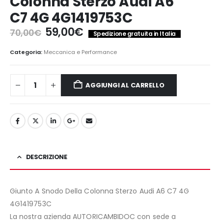
Colonna Sterzo Audi A6
C7 4G 4G1419753C
Il
Il
59,00
€
70,00
€
Spedizione gratuita in Italia
prezzo
prezzo
originale
attuale
Categoria:
Meccanica e Performance
era:
è:
70,00€.
59,00€.
AGGIUNGI AL CARRELLO
DESCRIZIONE
Giunto A Snodo Della Colonna Sterzo Audi A6 C7 4G
4G1419753C
La nostra azienda AUTORICAMBIDOC con sede a