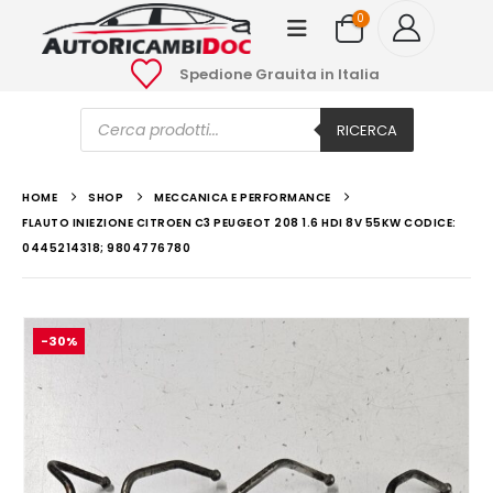
0
Spedione Grauita in Italia
Ricerca
prodotti
RICERCA
HOME
SHOP
MECCANICA E PERFORMANCE
FLAUTO INIEZIONE CITROEN C3 PEUGEOT 208 1.6 HDI 8V 55KW CODICE:
0445214318; 9804776780
-30%