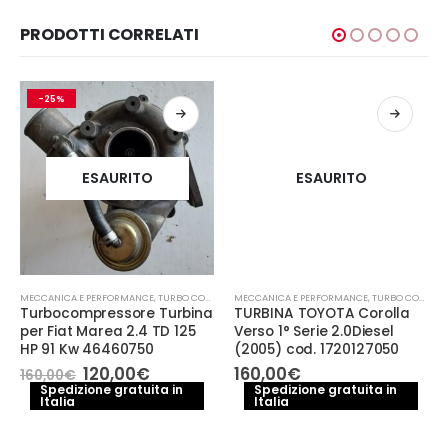
PRODOTTI CORRELATI
-25%
ESAURITO
ESAURITO
MECCANICA E PERFORMANCE
,
TURBO COMPRESSORE- TURBINA
MECCANICA E PERFORMANCE
,
TURBO COMPRESSORE- TURBINA
Turbocompressore Turbina
TURBINA TOYOTA Corolla
per Fiat Marea 2.4 TD 125
Verso 1° Serie 2.0Diesel
HP 91 Kw 46460750
(2005) cod. 1720127050
Il
Il
120,00
€
160,00
€
160,00
€
e
prezzo
prezzo
Spedizione gratuita in
Spedizione gratuita in
Italia
originale
attuale
Italia
.
era:
è:
160,00€.
120,00€.