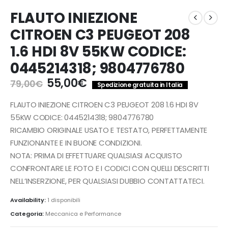
FLAUTO INIEZIONE
CITROEN C3 PEUGEOT 208
1.6 HDI 8V 55KW CODICE:
0445214318; 9804776780
Il
Il
55,00
€
79,00
€
Spedizione gratuita in Italia
prezzo
prezzo
originale
attuale
FLAUTO INIEZIONE CITROEN C3 PEUGEOT 208 1.6 HDI 8V
era:
è:
55KW CODICE: 0445214318; 9804776780
79,00€.
55,00€.
RICAMBIO ORIGINALE USATO E TESTATO, PERFETTAMENTE
FUNZIONANTE E IN BUONE CONDIZIONI.
NOTA: PRIMA DI EFFETTUARE QUALSIASI ACQUISTO
CONFRONTARE LE FOTO E I CODICI CON QUELLI DESCRITTI
NELL’INSERZIONE, PER QUALSIASI DUBBIO CONTATTATECI.
Availability:
1 disponibili
Categoria:
Meccanica e Performance