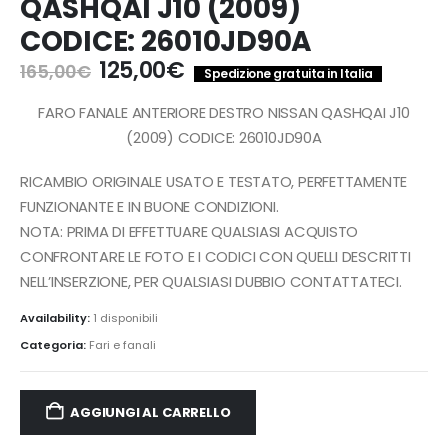
QASHQAI J10 (2009)
CODICE: 26010JD90A
Il
Il
125,00
€
165,00
€
Spedizione gratuita in Italia
prezzo
prezzo
originale
attuale
FARO FANALE ANTERIORE DESTRO NISSAN QASHQAI J10
era:
è:
(2009) CODICE: 26010JD90A
165,00€.
125,00€.
RICAMBIO ORIGINALE USATO E TESTATO, PERFETTAMENTE
FUNZIONANTE E IN BUONE CONDIZIONI.
NOTA: PRIMA DI EFFETTUARE QUALSIASI ACQUISTO
CONFRONTARE LE FOTO E I CODICI CON QUELLI DESCRITTI
NELL’INSERZIONE, PER QUALSIASI DUBBIO CONTATTATECI.
Availability:
1 disponibili
Categoria:
Fari e fanali
AGGIUNGI AL CARRELLO