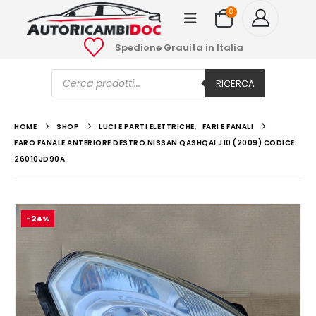
0
Spedione Grauita in Italia
Ricerca
prodotti
RICERCA
HOME
SHOP
LUCI E PARTI ELETTRICHE
,
FARI E FANALI
FARO FANALE ANTERIORE DESTRO NISSAN QASHQAI J10 (2009) CODICE:
26010JD90A
-24%