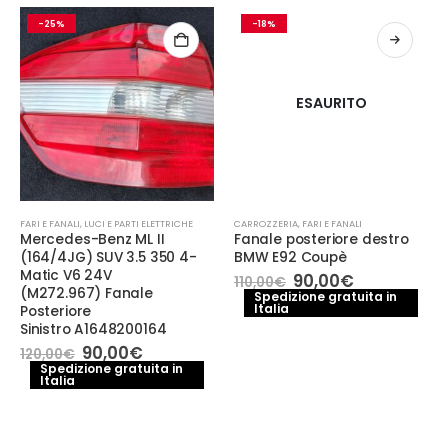
-25%
-18%
ESAURITO
FARI E FANALI
,
LUCI E PARTI ELETTRICHE
CARROZZERIA
,
FARI E FANALI
Mercedes-Benz ML II
Fanale posteriore destro
(164/4JG) SUV 3.5 350 4-
BMW E92 Coupè
Matic V6 24V
Il
Il
90,00
€
110,00
€
(M272.967) Fanale
prezzo
prezzo
Spedizione gratuita in
Italia
originale
attuale
Posteriore
era:
è:
Sinistro A1648200164
110,00€.
90,00€.
Il
Il
90,00
€
120,00
€
prezzo
prezzo
Spedizione gratuita in
Italia
originale
attuale
era:
è:
120,00€.
90,00€.