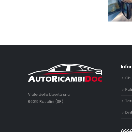
Info
Chi
Pol
Viale delle Libertà snc
Ter
96019 Rosolini (SR)
Dir
Acc