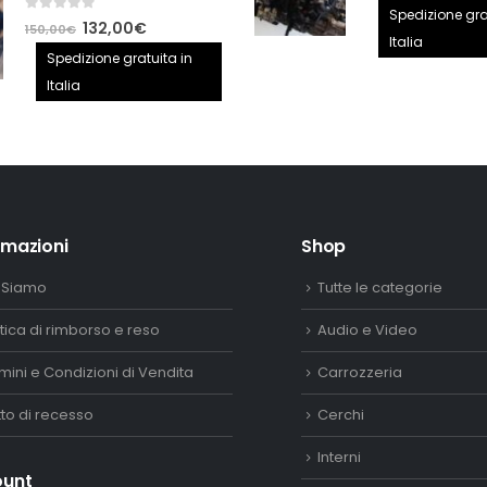
prezzo
Spedizione gra
0
out of 5
Il
Il
132,00
€
150,00
€
origina
Italia
prezzo
prezzo
Spedizione gratuita in
era:
originale
attuale
Italia
2.890,
era:
è:
150,00€.
132,00€.
rmazioni
Shop
 Siamo
Tutte le categorie
itica di rimborso e reso
Audio e Video
mini e Condizioni di Vendita
Carrozzeria
itto di recesso
Cerchi
Interni
ount