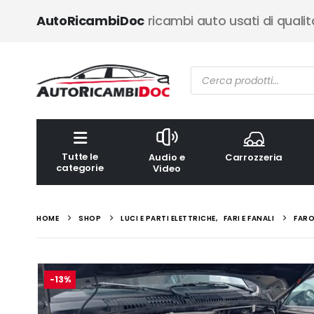
AutoRicambiDoc
ricambi auto usati di qualit
Ricerca
prodotti
Tutte le
Audio e
Carrozzeria
categorie
Video
HOME
SHOP
LUCI E PARTI ELETTRICHE
,
FARI E FANALI
FARO
-13%