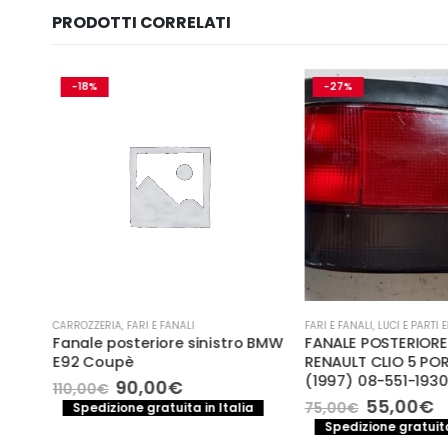
PRODOTTI CORRELATI
-18%
-27%
CARROZZERIA
,
FARI E FANALI
FARI E FANALI
,
LUCI E PARTI 
ed
Fanale posteriore sinistro BMW
FANALE POSTERIORE
E92 Coupè
RENAULT CLIO 5 POR
(1997) 08-551-1930
Il
Il
90,00
€
110,00
€
o
prezzo
prezzo
Il
Il
55,00
€
75,00
€
a
Spedizione gratuita in Italia
le
originale
attuale
prezzo
p
Spedizione gratuita
era:
è:
originale
a