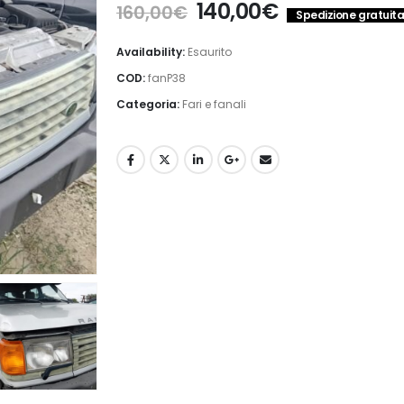
Il
Il
140,00
€
160,00
€
Spedizione gratuita 
prezzo
prezzo
originale
attuale
Availability:
Esaurito
era:
è:
COD:
fanP38
160,00€.
140,00€.
Categoria:
Fari e fanali