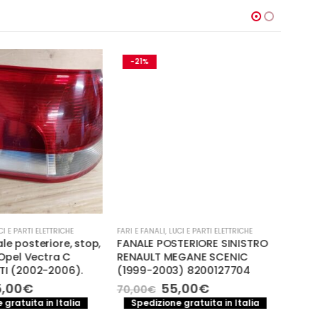
-21%
-
CI E PARTI ELETTRICHE
FARI E FANALI
,
LUCI E PARTI ELETTRICHE
FARI E
le posteriore, stop,
FANALE POSTERIORE SINISTRO
Fana
, Opel Vectra C
RENAULT MEGANE SCENIC
dest
DTI (2002-2006).
(1999-2003) 8200127704
1.6 
005
Il
Il
Il
,00
€
55,00
€
70,00
€
ezzo
prezzo
prezzo
prezzo
98,
 gratuita in Italia
Spedizione gratuita in Italia
iginale
attuale
originale
attuale
S