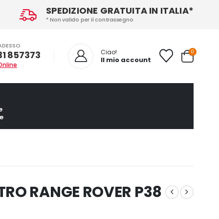
SPEDIZIONE GRATUITA IN ITALIA*
* Non valido per il contrassegno
ADESSO
0
Ciao!
31 857373
Il mio account
Online
e
e
TRO RANGE ROVER P38