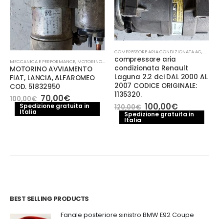
COMPRESSORE ARIA CONDIZIONATA AC
,
MECCA
compressore aria
MECCANICA E PERFORMANCE
,
MOTORINO AVVIAMENTO
condizionata Renault
MOTORINO AVVIAMENTO
Laguna 2.2 dci DAL 2000 AL
FIAT, LANCIA, ALFAROMEO
2007 CODICE ORIGINALE:
COD. 51832950
1135320.
Il
Il
70,00
€
100,00
€
prezzo
prezzo
Il
Il
100,00
€
Spedizione gratuita in
120,00
€
e
Italia
originale
attuale
prezzo
prezzo
Spedizione gratuita in
era:
è:
Italia
originale
attuale
.
100,00€.
70,00€.
era:
è:
120,00€.
100,00€.
BEST SELLING PRODUCTS
Fanale posteriore sinistro BMW E92 Coupe