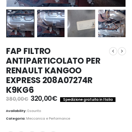
FAP FILTRO
ANTIPARTICOLATO PER
RENAULT KANGOO
EXPRESS 208A07274R
K9KG6
Il
Il
320,00
€
380,00
€
Spedizione gratuita in Italia
prezzo
prezzo
originale
attuale
Availability:
Esaurito
era:
è:
Categoria:
Meccanica e Performance
380,00€.
320,00€.