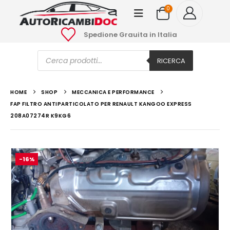
0
Spedione Grauita in Italia
Ricerca
prodotti
RICERCA
HOME
SHOP
MECCANICA E PERFORMANCE
FAP FILTRO ANTIPARTICOLATO PER RENAULT KANGOO EXPRESS
208A07274R K9KG6
-16%