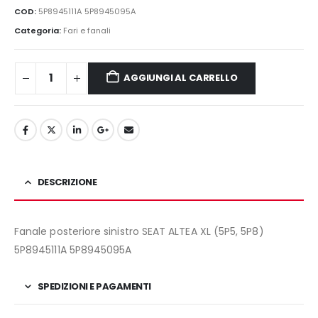
originale
attuale
COD:
5P8945111A 5P8945095A
era:
è:
Categoria:
Fari e fanali
60,00€.
45,00€.
AGGIUNGI AL CARRELLO
DESCRIZIONE
Fanale posteriore sinistro
SEAT ALTEA XL (5P5, 5P8)
5P8945111A 5P8945095A
SPEDIZIONI E PAGAMENTI