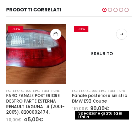
PRODOTTI CORRELATI
-36%
-18%
ESAURITO
FARI E FANALI
,
LUCI E PARTI ELETTRICHE
FARI E FANALI
,
LUCI E PARTI ELETTRICHE
FARO FANALE POSTERIORE
Fanale posteriore sinistro
DESTRO PARTE ESTERNA
BMW E92 Coupe
RENAULT LAGUNA 1.6 (2001-
Il
Il
90,00
€
110,00
€
2005), 8200002474.
prezzo
prezzo
Spedizione gratuita in
Italia
originale
attuale
Il
Il
45,00
€
70,00
€
era:
è:
prezzo
prezzo
110,00€.
90,00€.
originale
attuale
era:
è: