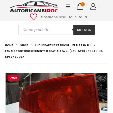
0
Spedione Grauita in Italia
Ricerca
prodotti
RICERCA
HOME
SHOP
LUCI E PARTI ELETTRICHE
,
FARI E FANALI
FANALE POSTERIORE SINISTRO SEAT ALTEA XL (5P5, 5P8) 5P8945111A
5P8945095A
-25%