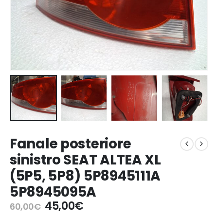
Fanale posteriore
sinistro SEAT ALTEA XL
(5P5, 5P8) 5P8945111A
5P8945095A
Il
Il
45,00
€
60,00
€
prezzo
prezzo