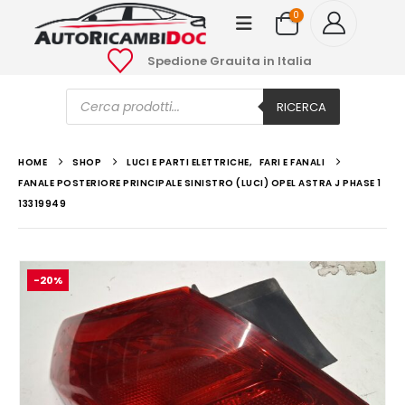
0
Spedione Grauita in Italia
Ricerca
prodotti
RICERCA
HOME
SHOP
LUCI E PARTI ELETTRICHE
,
FARI E FANALI
FANALE POSTERIORE PRINCIPALE SINISTRO (LUCI) OPEL ASTRA J PHASE 1
13319949
-20%