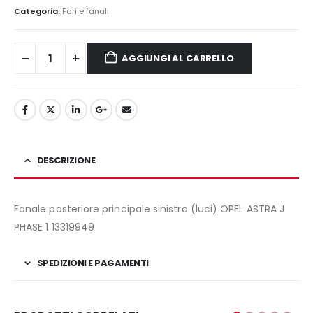
originale
attuale
Categoria:
Fari e fanali
era:
è:
60,00€.
48,00€.
AGGIUNGI AL CARRELLO
DESCRIZIONE
Fanale posteriore principale sinistro (luci) OPEL ASTRA J
PHASE 1 13319949
SPEDIZIONI E PAGAMENTI