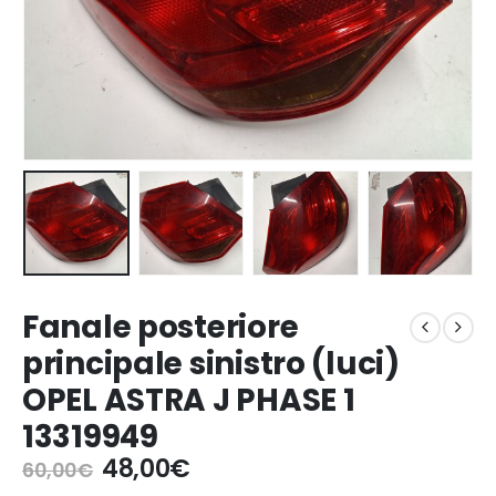
Fanale posteriore
principale sinistro (luci)
OPEL ASTRA J PHASE 1
13319949
Il
Il
48,00
€
60,00
€
prezzo
prezzo