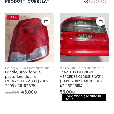
PRODOTTI CORRELATI
-57%
FARI E FANALI
,
LUCI E PARTI ELETTRICHE
FARI E FANALI
,
LUCI E PARTI ELETTRICHE
Fanale, stop, fanale
FANALE POSTERIORE
posteriore destro
MERCEDES CLASSE E W210
CHEVROLET KALOS (2002-
(1999-2002) MERCEDES
2008), 30-0267R.
A2108208164
Il
Il
45,00
€
55,00
€
105,00
€
prezzo
prezzo
Spedizione gratuita in
originale
attuale
Italia
era:
è:
105,00€.
45,00€.