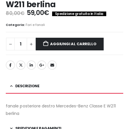
W211 berlina
Il
Il
59,00
€
80,00
€
Spedizione gratuita in Italia
prezzo
prezzo
originale
attuale
Categoria:
Fari e fanali
era:
è:
80,00€.
59,00€.
AGGIUNGI AL CARRELLO
DESCRIZIONE
fanale posteriore destro Mercedes-Benz Classe E W211
berlina
SPEDIZIONI E PAGAMENTI