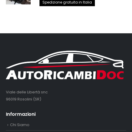
prezzo
prezzo
Spedizione gratuita in Italia
originale
attuale
era:
è:
2.890,00€.
2.650,00€.
Viale delle Libertà snc
96019 Rosolini (SR)
Informazioni
Chi Siamo