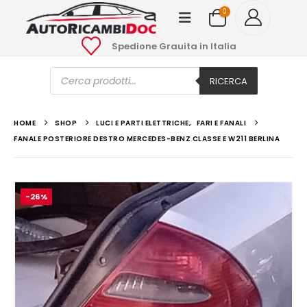
0
Spedione Grauita in Italia
Ricerca
prodotti
RICERCA
HOME
SHOP
LUCI E PARTI ELETTRICHE
,
FARI E FANALI
FANALE POSTERIORE DESTRO MERCEDES-BENZ CLASSE E W211 BERLINA
-26%