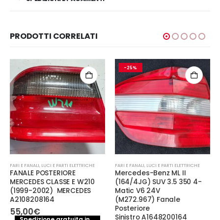
PRODOTTI CORRELATI
-25%
-24%
FARI E FANALI
,
LUCI E PARTI ELETTRICHE
FARI E FANALI
,
LUCI E PARTI ELETTRICHE
Mercedes-Benz ML II
Fanale, stop, fanale
(164/4JG) SUV 3.5 350 4-
posteriore destro dx BMW
Matic V6 24V
serie 1 E87 (2004-2007),
(M272.967) Fanale
622450212.
Posteriore
Il
Il
65,00
€
85,00
€
Sinistro A1648200164
prezzo
prezzo
Spedizione gratuita in