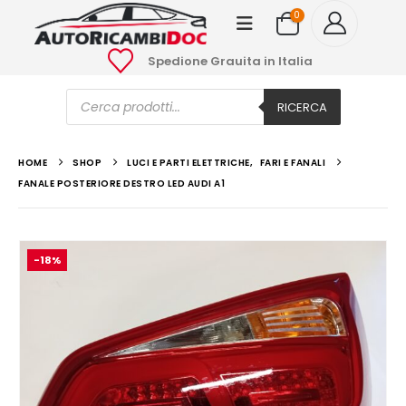
0
Spedione Grauita in Italia
Ricerca
prodotti
RICERCA
HOME
SHOP
LUCI E PARTI ELETTRICHE
,
FARI E FANALI
FANALE POSTERIORE DESTRO LED AUDI A1
-18%