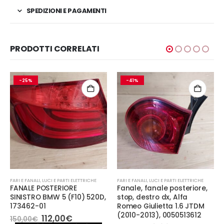
SPEDIZIONI E PAGAMENTI
PRODOTTI CORRELATI
-25%
-41%
FARI E FANALI
,
LUCI E PARTI ELETTRICHE
FARI E FANALI
,
LUCI E PARTI ELETTRICHE
FANALE POSTERIORE
Fanale, fanale posteriore,
SINISTRO BMW 5 (F10) 520D,
stop, destro dx, Alfa
173462-01
Romeo Giulietta 1.6 JTDM
(2010-2013), 0050513612
Il
Il
112,00
€
150,00
€