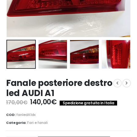
Fanale posteriore destro
led AUDI A1
Il
Il
140,00
€
170,00
€
Spedizione gratuita in Italia
prezzo
prezzo
originale
attuale
COD:
fanledA1dx
era:
è:
Categoria:
Fari e fanali
170,00€.
140,00€.