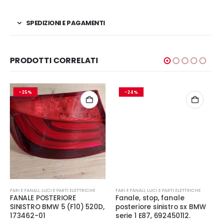
SPEDIZIONI E PAGAMENTI
PRODOTTI CORRELATI
-25%
-24%
FARI E FANALI
,
LUCI E PARTI ELETTRICHE
FARI E FANALI
,
LUCI E PARTI ELETTRICHE
FANALE POSTERIORE
Fanale, stop, fanale
SINISTRO BMW 5 (F10) 520D,
posteriore sinistro sx BMW
173462-01
serie 1 E87, 692450112.