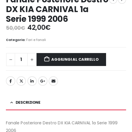
DX KIA CARNIVAL 1a
Serie 1999 2006
Il
Il
42,00
€
50,00
€
prezzo
prezzo
originale
attuale
Categoria:
Fari e fanali
era:
è:
50,00€.
42,00€.
AGGIUNGI AL CARRELLO
DESCRIZIONE
Fanale Posteriore Destro DX KIA CARNIVAL 1a Serie 1999
2006