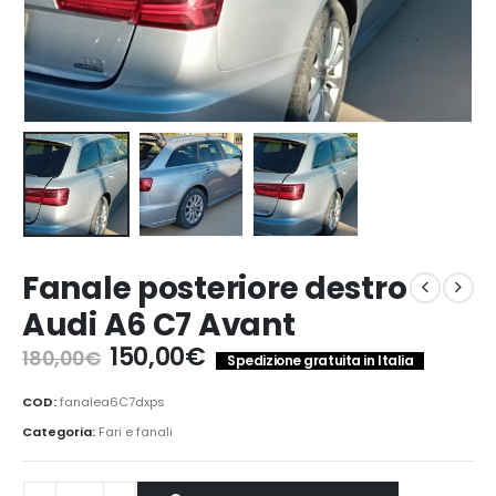
Fanale posteriore destro
Audi A6 C7 Avant
Il
Il
150,00
€
180,00
€
Spedizione gratuita in Italia
prezzo
prezzo
originale
attuale
COD:
fanalea6C7dxps
era:
è:
Categoria:
Fari e fanali
180,00€.
150,00€.