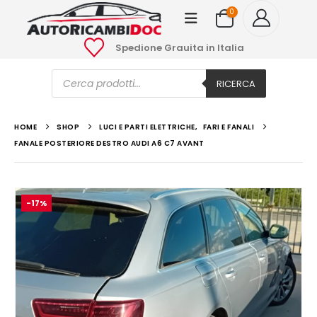
0
Spedione Grauita in Italia
Ricerca
prodotti
RICERCA
HOME
SHOP
LUCI E PARTI ELETTRICHE
,
FARI E FANALI
FANALE POSTERIORE DESTRO AUDI A6 C7 AVANT
-17%