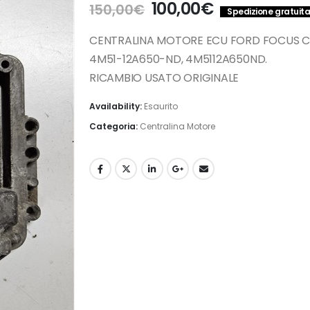
Il
Il
100,00
€
150,00
€
Spedizione gratuita 
prezzo
prezzo
originale
attuale
CENTRALINA MOTORE ECU FORD FOCUS C-MAX
era:
è:
4M51-12A650-ND, 4M5112A650ND.
150,00€.
100,00€.
RICAMBIO USATO ORIGINALE
Availability:
Esaurito
Categoria:
Centralina Motore