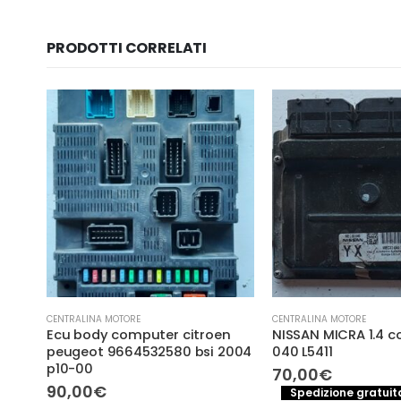
PRODOTTI CORRELATI
-8%
CENTRALINA MOTORE
CENTRALINA MOTORE
n
NISSAN MICRA 1.4 cod. mec 32-
VW VOLKSWAGEN PA
2004
040 L5411
TDI BOSCH 0 281 012
0281012742, 03G 90
70,00
€
03G906021DP
Spedizione gratuita in Italia