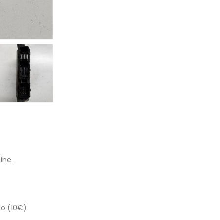
ine.
no (10€)