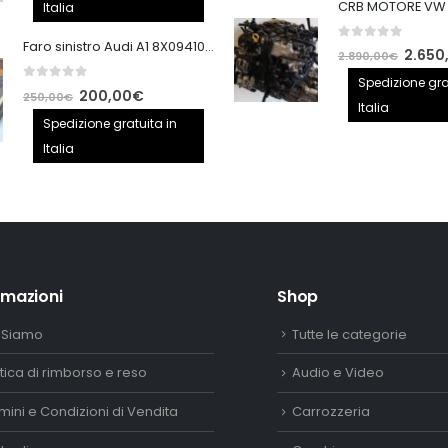
originale
attuale
Italia
era:
è:
Faro sinistro Audi A1 8X0941005
0
out of 5
140,00€.
100,00€.
Il
2.650
2.890,00
€
prezzo
Spedizione gra
0
out of 5
Il
Il
200,00
€
250,00
€
origina
Italia
prezzo
prezzo
Spedizione gratuita in
era:
originale
attuale
Italia
2.890,
era:
è:
250,00€.
200,00€.
rmazioni
Shop
 Siamo
Tutte le categorie
itica di rimborso e reso
Audio e Video
mini e Condizioni di Vendita
Carrozzeria