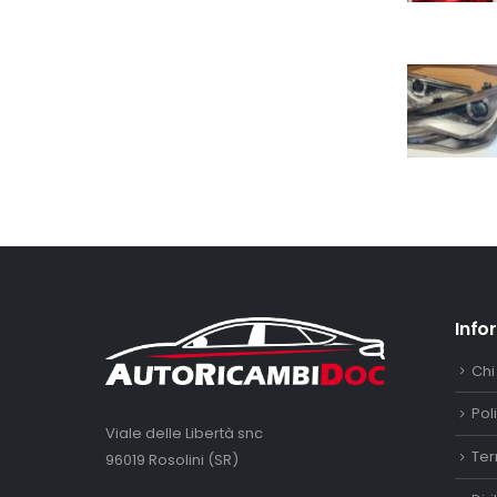
Info
Chi
Pol
Viale delle Libertà snc
Ter
96019 Rosolini (SR)