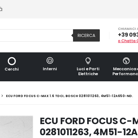
à
CHIAMACI 
+39 09
RICERCA
o Chatta 
Interni
Luci e Parti
Meccanica 
Cerchi
Elettriche
Performanc
ECU FORD FOCUS C-MAX 1.6 TDCI, BOSCH 0281011263, 4M51-12A650-ND.
ECU FORD FOCUS C-M
0281011263, 4M51-12