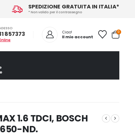
SPEDIZIONE GRATUITA IN ITALIA*
* Non valido per il contrassegno
ADESSO
0
Ciao!
31 857373
Il mio account
Online
e
e
AX 1.6 TDCI, BOSCH
A650-ND.