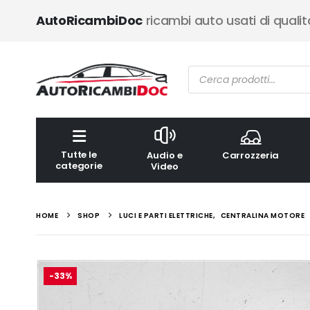
AutoRicambiDoc
ricambi auto usati di qualit
Ricerca
prodotti
Tutte le
Audio e
Carrozzeria
categorie
Video
HOME
SHOP
LUCI E PARTI ELETTRICHE
,
CENTRALINA MOTORE
-33%