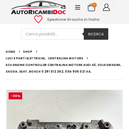
0
Spedione Grauita in Italia
Ricerca
prodotti
RICERCA
HOME
SHOP
LUCI E PARTI ELETTRICHE
,
CENTRALINA MOTORE
ECU ENGINE CONTROLLER CENTRALINA MOTORE AUDI A3, VOLKSWAGEN,
SKODA, SEAT, BOSCH 0 281 012 262, 03G 906 021 AA,
-30%