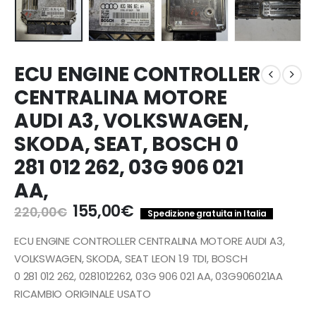
ECU ENGINE CONTROLLER
CENTRALINA MOTORE
AUDI A3, VOLKSWAGEN,
SKODA, SEAT, BOSCH 0
281 012 262, 03G 906 021
AA,
Il
Il
155,00
€
220,00
€
Spedizione gratuita in Italia
prezzo
prezzo
originale
attuale
ECU ENGINE CONTROLLER CENTRALINA MOTORE AUDI A3,
era:
è:
VOLKSWAGEN, SKODA, SEAT LEON 1.9 TDI, BOSCH
220,00€.
155,00€.
0 281 012 262, 0281012262, 03G 906 021 AA, 03G906021AA
RICAMBIO ORIGINALE USATO