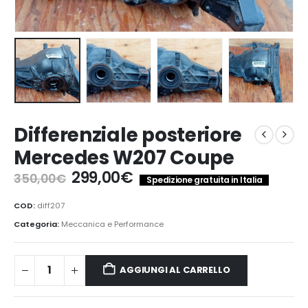
Differenziale posteriore
Mercedes W207 Coupe
Il
Il
299,00
€
350,00
€
Spedizione gratuita in Italia
prezzo
prezzo
originale
attuale
COD:
diff207
era:
è:
Categoria:
Meccanica e Performance
350,00€.
299,00€.
AGGIUNGI AL CARRELLO