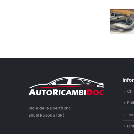
Info
Chi
Pol
Viale delle Libertà snc
Ter
96019 Rosolini (SR)
Dir