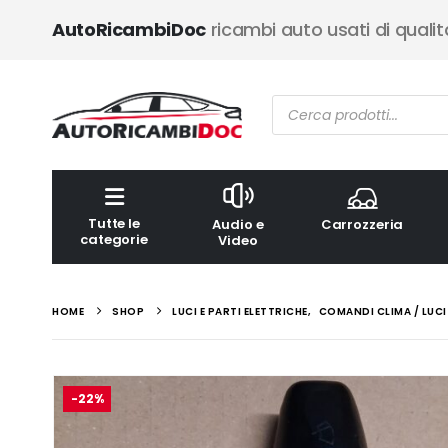
AutoRicambiDoc
ricambi auto usati di qualit
Ricerca
prodotti
Tutte le
Audio e
Carrozzeria
categorie
Video
HOME
SHOP
LUCI E PARTI ELETTRICHE
,
COMANDI CLIMA / LUCI
-22%