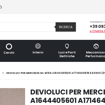
à
CHIAMACI 
+39 09
RICERCA
o Chatta 
Interni
Luci e Parti
Meccanica 
Cerchi
Elettriche
Performanc
DEVIOLUCI PER MERCEDES ML W164 A1644405601 A1714640918 642940 (0
DEVIOLUCI PER MERC
A1644405601 A171464