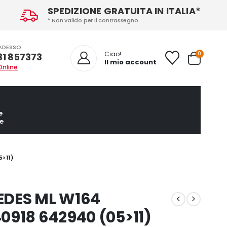
SPEDIZIONE GRATUITA IN ITALIA*
* Non valido per il contrassegno
ADESSO
0
Ciao!
31 857373
Il mio account
Online
e
e
5>11)
EDES ML W164
0918 642940 (05>11)