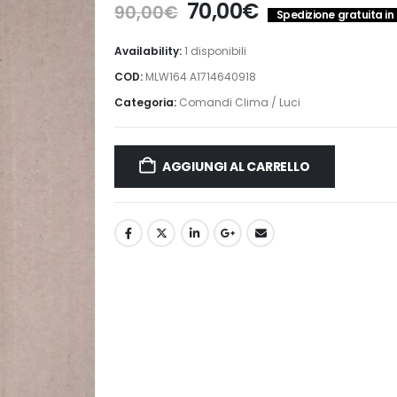
Il
Il
70,00
€
90,00
€
Spedizione gratuita in 
prezzo
prezzo
originale
attuale
Availability:
1 disponibili
era:
è:
COD:
MLW164 A1714640918
90,00€.
70,00€.
Categoria:
Comandi Clima / Luci
AGGIUNGI AL CARRELLO