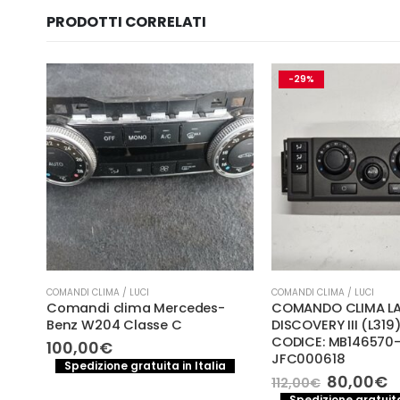
PRODOTTI CORRELATI
-29%
COMANDI CLIMA / LUCI
COMANDI CLIMA / LUCI
ma
Comandi clima Mercedes-
COMANDO CLIMA L
ort
Benz W204 Classe C
DISCOVERY III (L319
CODICE: MB146570-
100,00
€
JFC000618
Spedizione gratuita in Italia
Il
Il
80,00
€
112,00
€
a
e
prezzo
p
Spedizione gratuita