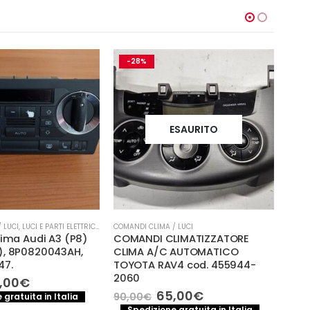
-28%
-
ESAURITO
 LUCI
,
LUCI E PARTI ELETTRICHE
COMANDI CLIMA / LUCI
COMAN
lima Audi A3 (P8)
COMANDI CLIMATIZZATORE
Coma
), 8P0820043AH,
CLIMA A/C AUTOMATICO
65,
47.
TOYOTA RAV4 cod. 455944-
S
2060
Il
,00
€
ezzo
prezzo
Il
Il
65,00
€
90,00
€
 gratuita in Italia
iginale
attuale
prezzo
prezzo
Spedizione gratuita in Italia