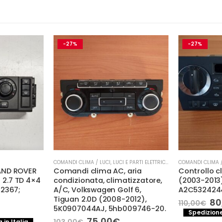
-27%
-27%
COMANDI CLIMA / LUCI
,
LUCI E PARTI ELETTRICHE
COMANDI CLIMA /
AND ROVER
Comandi clima AC, aria
Controllo c
) 2.7 TD 4×4
condizionata, climatizzatore,
(2003-2013
2367;
A/C, Volkswagen Golf 6,
A2C532424
Tiguan 2.0D (2008-2012),
Il
80
110,00
€
5K0907044AJ, 5hb009746-20.
pr
Spedizione
or
rezzo
Il
Il
75,00
€
103,00
€
 in Italia