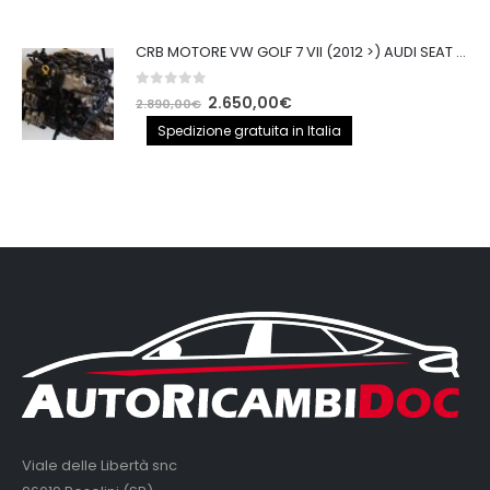
0
out of 5
CRB MOTORE VW GOLF 7 VII (2012 >) AUDI SEAT 2.0TDI 150CV CRB IMPIANTO BOSCH
0
out of 5
Il
Il
2.650,00
€
2.890,00
€
prezzo
prezzo
Spedizione gratuita in Italia
originale
attuale
era:
è:
2.890,00€.
2.650,00€.
Viale delle Libertà snc