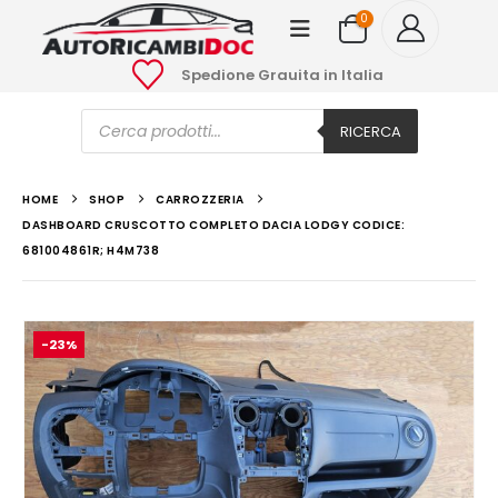
0
Spedione Grauita in Italia
Ricerca
prodotti
RICERCA
HOME
SHOP
CARROZZERIA
DASHBOARD CRUSCOTTO COMPLETO DACIA LODGY CODICE:
681004861R; H4M738
-23%