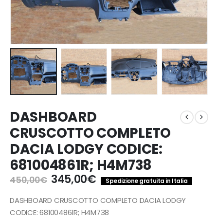
DASHBOARD
CRUSCOTTO COMPLETO
DACIA LODGY CODICE:
681004861R; H4M738
Il
Il
345,00
€
450,00
€
Spedizione gratuita in Italia
prezzo
prezzo
originale
attuale
DASHBOARD CRUSCOTTO COMPLETO DACIA LODGY
era:
è:
CODICE: 681004861R; H4M738