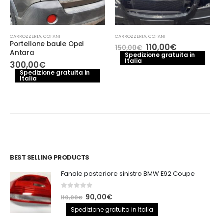
CARROZZERIA
,
COFANI
CARROZZERIA
,
COFANI
Portellone baule Opel
Il
Il
110,00
€
150,00
€
Antara
prezzo
prezzo
Spedizione gratuita in
Italia
originale
attuale
300,00
€
era:
è:
Spedizione gratuita in
150,00€.
110,00€.
Italia
BEST SELLING PRODUCTS
Fanale posteriore sinistro BMW E92 Coupe
0
out of 5
Il
Il
90,00
€
110,00
€
prezzo
prezzo
Spedizione gratuita in Italia
originale
attuale