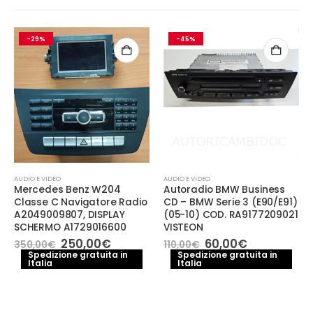
-29%
-45%
AUDIO E VIDEO
AUDIO E VIDEO
Mercedes Benz W204
Autoradio BMW Business
Classe C Navigatore Radio
CD – BMW Serie 3 (E90/E91)
A2049009807, DISPLAY
(05-10) COD. RA9177209021
SCHERMO A1729016600
VISTEON
e
Il
Il
Il
Il
250,00
€
60,00
€
350,00
€
110,00
€
prezzo
prezzo
prezzo
prezzo
Spedizione gratuita in
Spedizione gratuita in
.
Italia
originale
attuale
Italia
originale
attuale
era:
è:
era:
è:
350,00€.
250,00€.
110,00€.
60,00€.