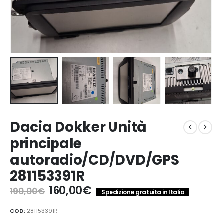
Dacia Dokker Unità
principale
autoradio/CD/DVD/GPS
281153391R
Il
Il
160,00
€
190,00
€
Spedizione gratuita in Italia
prezzo
prezzo
originale
attuale
COD:
281153391R