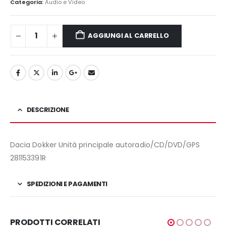
era:
è:
Categoria:
Audio e Video
190,00€.
160,00€.
AGGIUNGI AL CARRELLO
DESCRIZIONE
Dacia Dokker Unità principale autoradio/CD/DVD/GPS
281153391R
SPEDIZIONI E PAGAMENTI
PRODOTTI CORRELATI