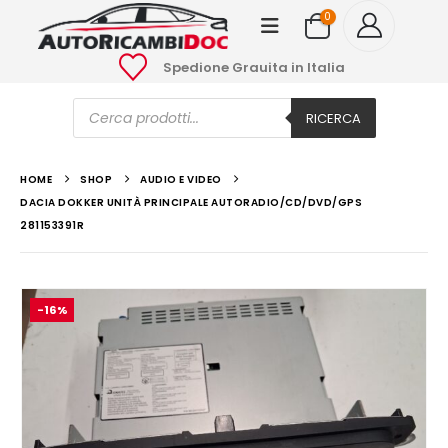
0
Spedione Grauita in Italia
Ricerca
prodotti
RICERCA
HOME
SHOP
AUDIO E VIDEO
DACIA DOKKER UNITÀ PRINCIPALE AUTORADIO/CD/DVD/GPS
281153391R
-16%