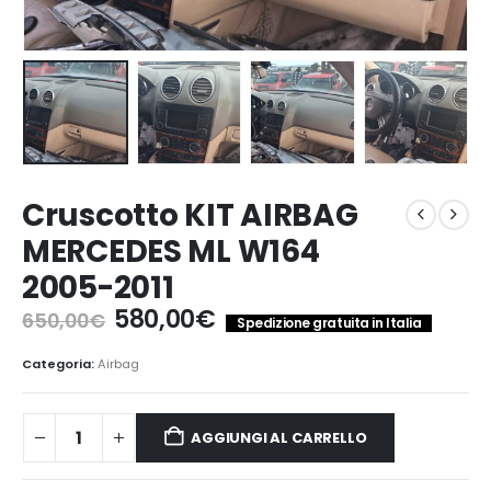
Cruscotto KIT AIRBAG
MERCEDES ML W164
2005-2011
Il
Il
580,00
€
650,00
€
Spedizione gratuita in Italia
prezzo
prezzo
originale
attuale
Categoria:
Airbag
era:
è:
650,00€.
580,00€.
AGGIUNGI AL CARRELLO