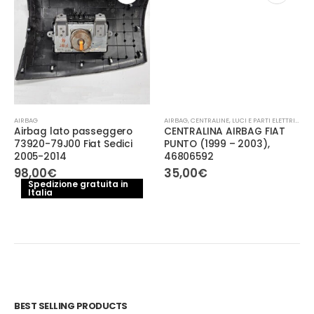
AIRBAG
AIRBAG
,
CENTRALINE
,
LUCI E PARTI ELETTRICHE
Airbag lato passeggero
CENTRALINA AIRBAG FIAT
73920-79J00 Fiat Sedici
PUNTO (1999 – 2003),
2005-2014
46806592
98,00
€
35,00
€
Spedizione gratuita in
Italia
BEST SELLING PRODUCTS