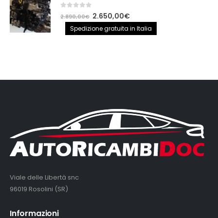
0
out of 5
Il
Il
2.650,00
€
2.890,00
€
prezzo
prezzo
Spedizione gratuita in Italia
originale
attuale
era:
è:
2.890,00€.
2.650,00€.
Viale delle Libertà snc
96019 Rosolini (SR)
Informazioni