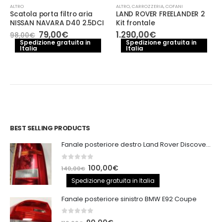
ALTRO
ALTRO
,
CARROZZERIA
,
COFANI
Scatola porta filtro aria
LAND ROVER FREELANDER 2
NISSAN NAVARA D40 2.5DCI
Kit frontale
Il
Il
79,00
€
1.290,00
€
98,00
€
prezzo
prezzo
Spedizione gratuita in
Spedizione gratuita in
Italia
originale
attuale
Italia
era:
è:
98,00€.
79,00€.
BEST SELLING PRODUCTS
Fanale posteriore destro Land Rover Discovery 3
0
out of 5
Il
Il
100,00
€
140,00
€
prezzo
prezzo
Spedizione gratuita in Italia
originale
attuale
Fanale posteriore sinistro BMW E92 Coupe
era:
è:
140,00€.
100,00€.
0
out of 5
Il
Il