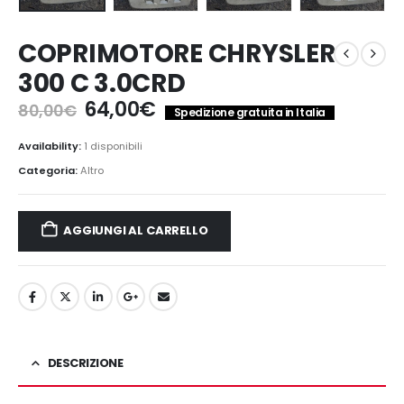
COPRIMOTORE CHRYSLER
300 C 3.0CRD
Il
Il
64,00
€
80,00
€
Spedizione gratuita in Italia
prezzo
prezzo
originale
attuale
Availability:
1 disponibili
era:
è:
Categoria:
Altro
80,00€.
64,00€.
AGGIUNGI AL CARRELLO
DESCRIZIONE