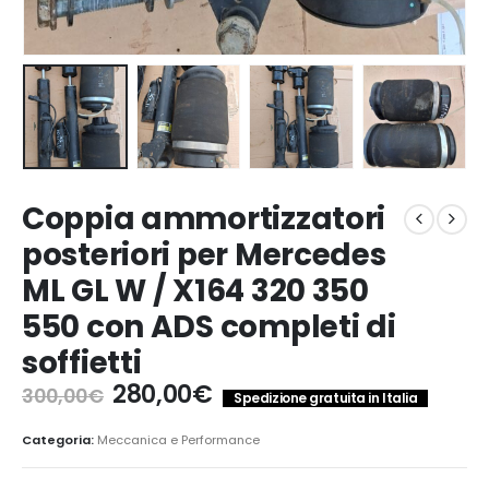
Coppia ammortizzatori
posteriori per Mercedes
ML GL W / X164 320 350
550 con ADS completi di
soffietti
Il
Il
280,00
€
300,00
€
Spedizione gratuita in Italia
prezzo
prezzo
originale
attuale
Categoria:
Meccanica e Performance
era:
è: