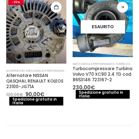
-25%
ESAURITO
MECCANICA E PERFORMANCE
,
TURBO COMPRESSORE- TURBINA
Turbocompressore Turbina
ALTERNATORI
,
MECCANICA E PERFORMANCE
Volvo V70 XC90 2.4 TD cod.
Alternatore NISSAN
8653146 723167-2
QASQHAI, RENAULT KOLEOS
23100-JG71A
230,00
€
Spedizione gratuita in
Il
Il
90,00
€
120,00
€
Italia
prezzo
prezzo
Spedizione gratuita in
Italia
originale
attuale
era:
è:
120,00€.
90,00€.