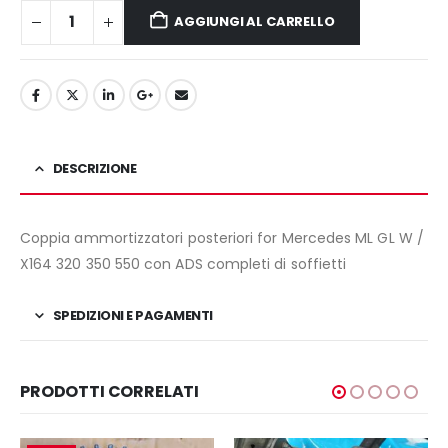
300,00€.
280,00€.
AGGIUNGI AL CARRELLO
DESCRIZIONE
Coppia ammortizzatori posteriori for Mercedes ML GL W /
X164 320 350 550 con ADS completi di soffietti
SPEDIZIONI E PAGAMENTI
PRODOTTI CORRELATI