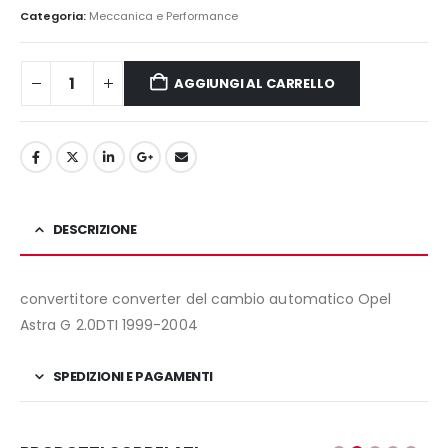
originale
attuale
Categoria:
Meccanica e Performance
era:
è:
180,00€.
140,00€.
AGGIUNGI AL CARRELLO
DESCRIZIONE
convertitore converter del cambio automatico Opel
Astra G 2.0DTI 1999-2004
SPEDIZIONI E PAGAMENTI