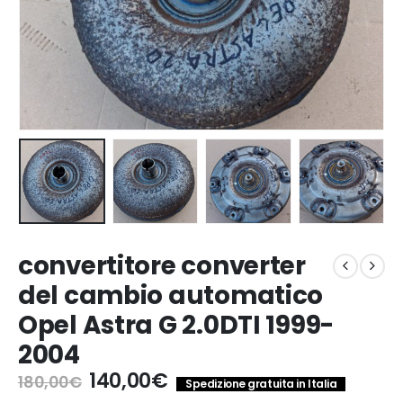
convertitore converter
del cambio automatico
Opel Astra G 2.0DTI 1999-
2004
Il
Il
140,00
€
180,00
€
Spedizione gratuita in Italia
prezzo
prezzo