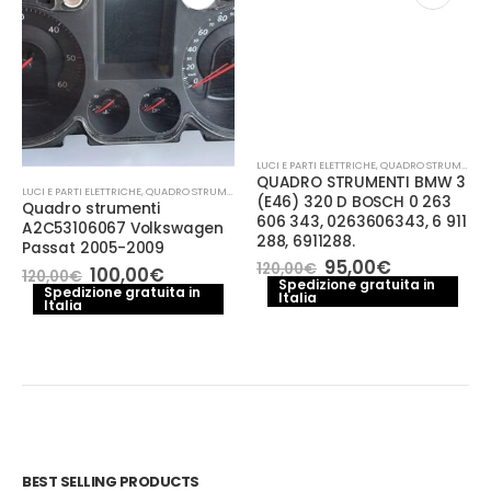
LUCI E PARTI ELETTRICHE
,
QUADRO STRUMENTI
QUADRO STRUMENTI BMW 3
LUCI E PARTI ELETTRICHE
,
QUADRO STRUMENTI
(E46) 320 D BOSCH 0 263
Quadro strumenti
606 343, 0263606343, 6 911
A2C53106067 Volkswagen
288, 6911288.
Passat 2005-2009
Il
Il
95,00
€
120,00
€
Il
Il
100,00
€
120,00
€
prezzo
prezzo
Spedizione gratuita in
prezzo
prezzo
Spedizione gratuita in
Italia
originale
attuale
Italia
originale
attuale
era:
è:
era:
è:
120,00€.
95,00€.
120,00€.
100,00€.
BEST SELLING PRODUCTS