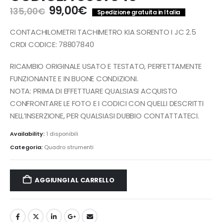
Il
Il
99,00
€
135,00
€
Spedizione gratuita in Italia
prezzo
prezzo
originale
attuale
CONTACHILOMETRI TACHIMETRO KIA SORENTO I JC 2.5
era:
è:
CRDI CODICE: 78807840
135,00€.
99,00€.
RICAMBIO ORIGINALE USATO E TESTATO, PERFETTAMENTE
FUNZIONANTE E IN BUONE CONDIZIONI.
NOTA: PRIMA DI EFFETTUARE QUALSIASI ACQUISTO
CONFRONTARE LE FOTO E I CODICI CON QUELLI DESCRITTI
NELL’INSERZIONE, PER QUALSIASI DUBBIO CONTATTATECI.
Availability:
1 disponibili
Categoria:
Quadro strumenti
AGGIUNGI AL CARRELLO