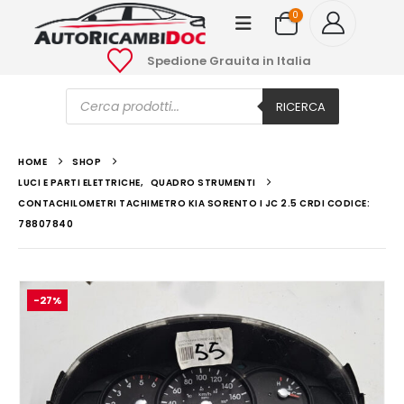
0
Spedione Grauita in Italia
Ricerca
prodotti
RICERCA
HOME
SHOP
LUCI E PARTI ELETTRICHE
,
QUADRO STRUMENTI
CONTACHILOMETRI TACHIMETRO KIA SORENTO I JC 2.5 CRDI CODICE:
78807840
-27%