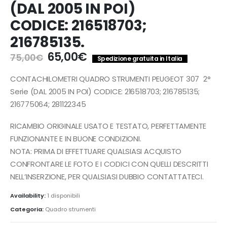
(DAL 2005 IN POI)
CODICE: 216518703;
216785135.
Il
Il
65,00
€
75,00
€
Spedizione gratuita in Italia
prezzo
prezzo
originale
attuale
CONTACHILOMETRI QUADRO STRUMENTI PEUGEOT 307 2°
era:
è:
Serie (DAL 2005 IN POI) CODICE: 216518703; 216785135;
75,00€.
65,00€.
216775064; 281122345
RICAMBIO ORIGINALE USATO E TESTATO, PERFETTAMENTE
FUNZIONANTE E IN BUONE CONDIZIONI.
NOTA: PRIMA DI EFFETTUARE QUALSIASI ACQUISTO
CONFRONTARE LE FOTO E I CODICI CON QUELLI DESCRITTI
NELL’INSERZIONE, PER QUALSIASI DUBBIO CONTATTATECI.
Availability:
1 disponibili
Categoria:
Quadro strumenti