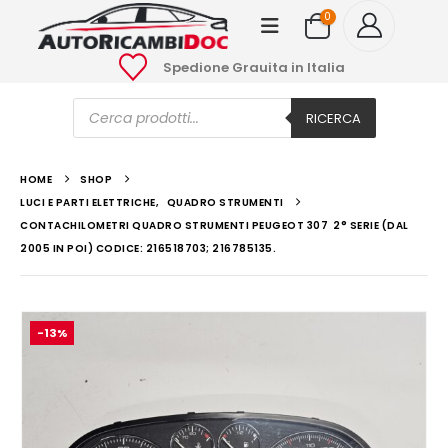
0
Spedione Grauita in Italia
Ricerca
prodotti
RICERCA
HOME
SHOP
LUCI E PARTI ELETTRICHE
,
QUADRO STRUMENTI
CONTACHILOMETRI QUADRO STRUMENTI PEUGEOT 307 2° SERIE (DAL
2005 IN POI) CODICE: 216518703; 216785135.
-13%