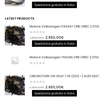
prezzo
prezzo
Spedizione gratuita in Italia
originale
attuale
era:
è:
LATEST PRODUCTS
250,00€.
200,00€.
Motore Volkswagen PASSAT CRB CRBC 2.0TDI 150CV
0
out of 5
Il
Il
2.650,00
€
2.890,00
€
prezzo
prezzo
Spedizione gratuita in Italia
originale
attuale
era:
è:
Motore Volkswagen TIGUAN CRB CRBC 2.0TDI 150CV EURO6
2.890,00€.
2.650,00€.
0
out of 5
CRB MOTORE VW GOLF 7 VII (2012 >) AUDI SEAT 2.0TDI 150CV CRB IMPIANTO BOSCH
0
out of 5
Il
Il
2.650,00
€
2.890,00
€
prezzo
prezzo
Spedizione gratuita in Italia
originale
attuale
era:
è: