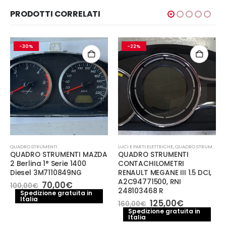
PRODOTTI CORRELATI
-30%
-22%
QUADRO STRUMENTI
LUCI E PARTI ELETTRICHE
,
QUADRO STRUMENTI
QUADRO STRUMENTI MAZDA
QUADRO STRUMENTI
2 Berlina 1° Serie 1400
CONTACHILOMETRI
Diesel 3M7110849NG
RENAULT MEGANE III 1.5 DCI,
A2C94771500, RNI
Il
Il
70,00
€
100,00
€
248103468 R
prezzo
prezzo
Spedizione gratuita in
Italia
originale
attuale
Il
Il
125,00
€
160,00
€
era:
è:
prezzo
prezzo
Spedizione gratuita in
100,00€.
70,00€.
Italia
originale
attuale