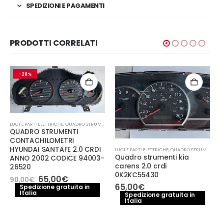
SPEDIZIONI E PAGAMENTI
PRODOTTI CORRELATI
-28%
LUCI E PARTI ELETTRICHE
,
QUADRO STRUMENTI
QUADRO STRUMENTI
CONTACHILOMETRI
HYUNDAI SANTAFE 2.0 CRDI
LUCI E PARTI ELETTRICHE
,
QUADRO STRUMENTI
Quadro strumenti kia
ANNO 2002 CODICE 94003-
carens 2.0 crdi
26520
0K2KC55430
Il
Il
65,00
€
90,00
€
prezzo
prezzo
65,00
€
Spedizione gratuita in
Italia
originale
attuale
Spedizione gratuita in
era:
è:
Italia
90,00€.
65,00€.