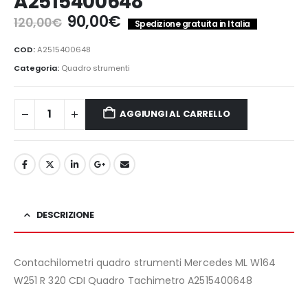
A2515400648
Il
Il
90,00
€
120,00
€
Spedizione gratuita in Italia
prezzo
prezzo
originale
attuale
COD:
A2515400648
era:
è:
Categoria:
Quadro strumenti
120,00€.
90,00€.
AGGIUNGI AL CARRELLO
DESCRIZIONE
Contachilometri quadro strumenti Mercedes ML W164
W251 R 320 CDI Quadro Tachimetro A2515400648