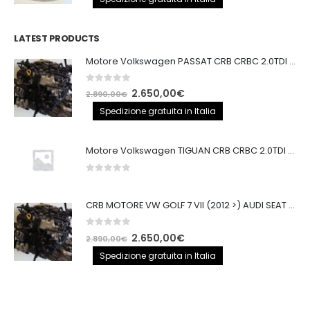
originale
attuale
era:
è:
LATEST PRODUCTS
250,00€.
200,00€.
Motore Volkswagen PASSAT CRB CRBC 2.0TDI 150CV
0
out of 5
Il
Il
2.650,00
€
2.890,00
€
prezzo
prezzo
Spedizione gratuita in Italia
originale
attuale
era:
è:
Motore Volkswagen TIGUAN CRB CRBC 2.0TDI 150CV EURO6
2.890,00€.
2.650,00€.
0
out of 5
CRB MOTORE VW GOLF 7 VII (2012 >) AUDI SEAT 2.0TDI 150CV CRB IMPIANTO BOSCH
0
out of 5
Il
Il
2.650,00
€
2.890,00
€
prezzo
prezzo
Spedizione gratuita in Italia
originale
attuale
era:
è:
2.890,00€.
2.650,00€.