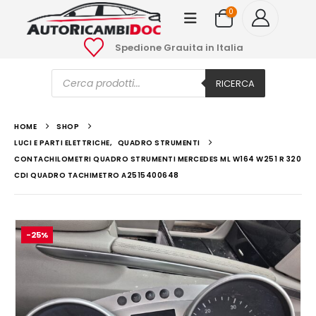
0
Spedione Grauita in Italia
Ricerca
prodotti
RICERCA
HOME
SHOP
LUCI E PARTI ELETTRICHE
,
QUADRO STRUMENTI
CONTACHILOMETRI QUADRO STRUMENTI MERCEDES ML W164 W251 R 320
CDI QUADRO TACHIMETRO A2515400648
-25%