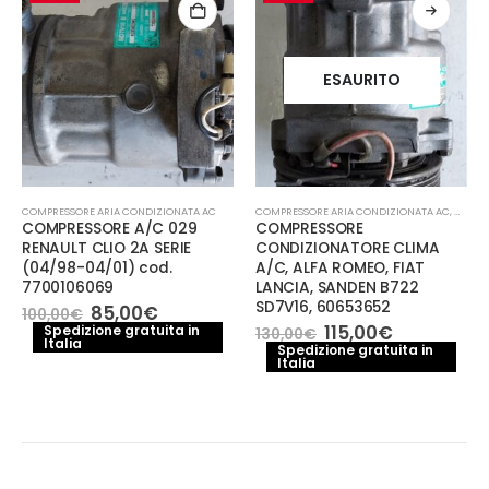
ESAURITO
CCANICA E PERFORMANCE
COMPRESSORE ARIA CONDIZIONATA AC
COMPRESSORE ARIA CONDIZIONATA AC
,
MECCA
COMPRESSORE A/C 029
COMPRESSORE
RENAULT CLIO 2A SERIE
CONDIZIONATORE CLIMA
(04/98-04/01) cod.
A/C, ALFA ROMEO, FIAT
7700106069
LANCIA, SANDEN B722
SD7V16, 60653652
Il
Il
85,00
€
100,00
€
prezzo
prezzo
Il
Il
115,00
€
Spedizione gratuita in
130,00
€
Italia
originale
attuale
prezzo
prezzo
Spedizione gratuita in
era:
è:
Italia
originale
attuale
100,00€.
85,00€.
era:
è:
130,00€.
115,00€.