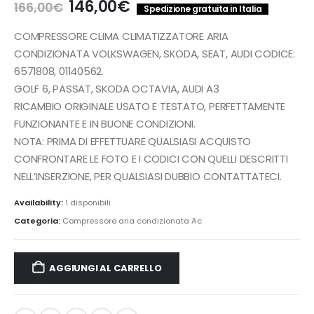
Il
Il
146,00
€
166,00
€
Spedizione gratuita in Italia
prezzo
prezzo
originale
attuale
COMPRESSORE CLIMA CLIMATIZZATORE ARIA
era:
è:
CONDIZIONATA VOLKSWAGEN, SKODA, SEAT, AUDI CODICE:
166,00€.
146,00€.
6571808, 01140562.
GOLF 6, PASSAT, SKODA OCTAVIA, AUDI A3
RICAMBIO ORIGINALE USATO E TESTATO, PERFETTAMENTE
FUNZIONANTE E IN BUONE CONDIZIONI.
NOTA: PRIMA DI EFFETTUARE QUALSIASI ACQUISTO
CONFRONTARE LE FOTO E I CODICI CON QUELLI DESCRITTI
NELL’INSERZIONE, PER QUALSIASI DUBBIO CONTATTATECI.
Availability:
1 disponibili
Categoria:
Compressore aria condizionata Ac
AGGIUNGI AL CARRELLO