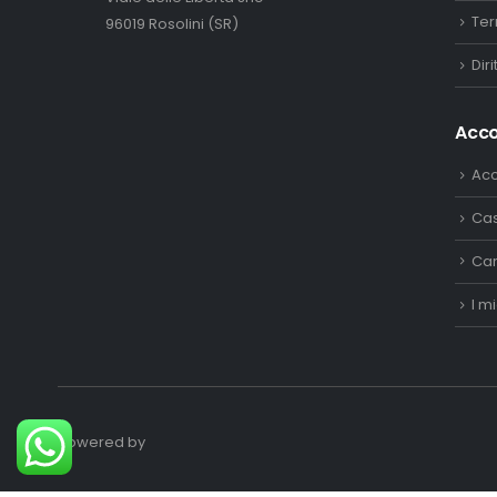
Ter
96019 Rosolini (SR)
Dir
Acc
Ac
Ca
Car
I mi
Powered by