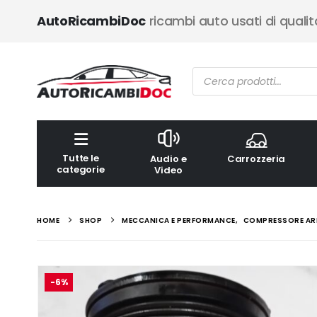
AutoRicambiDoc
ricambi auto usati di qualit
Ricerca
prodotti
Tutte le
Audio e
Carrozzeria
categorie
Video
HOME
SHOP
MECCANICA E PERFORMANCE
,
COMPRESSORE AR
-6%