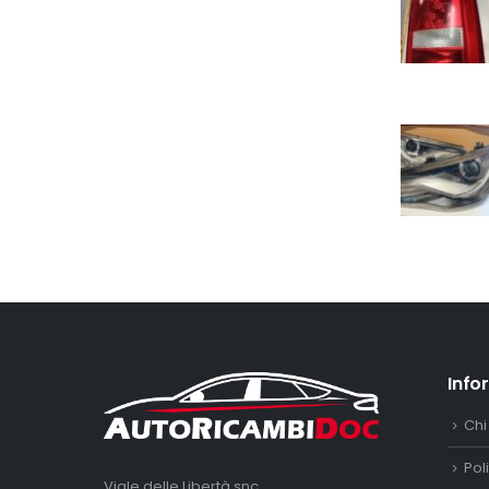
Info
Chi
Pol
Viale delle Libertà snc