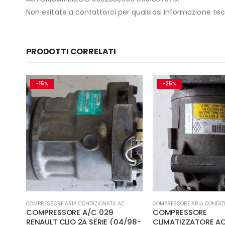
Non esitate a contattarci per qualsiasi informazione tecn
PRODOTTI CORRELATI
-15%
-25%
,
MECCANICA E PERFORMANCE
COMPRESSORE ARIA CONDIZIONATA AC
COMPRESSORE ARIA CONDIZ
re,
COMPRESSORE A/C 029
COMPRESSORE
ma,
RENAULT CLIO 2A SERIE (04/98-
CLIMATIZZATORE AC