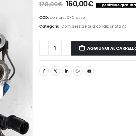
Il
Il
160,00
€
170,00
€
Spedizione gratuita 
prezzo
prezzo
originale
attuale
COD:
compresC-Crosser
era:
è:
Categoria:
Compressore aria condizionata Ac
170,00€.
160,00€.
AGGIUNGI AL CARRELL