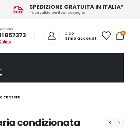
SPEDIZIONE GRATUITA IN ITALIA*
* Non valido per il contrassegno
ADESSO
0
Ciao!
31 857373
Il mio account
Online
e
e
 C CROSSER
ria condizionata