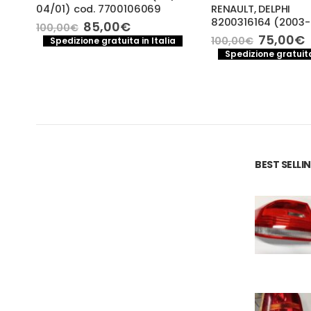
04/01) cod. 7700106069
RENAULT, DELPHI
8200316164 (2003-
Il
Il
85,00
€
100,00
€
prezzo
prezzo
Il
I
75,00
€
100,00
€
Spedizione gratuita in Italia
originale
attuale
prezzo
Spedizione gratuita
era:
è:
original
a
100,00€.
85,00€.
era:
è
100,00€
.
BEST SELL