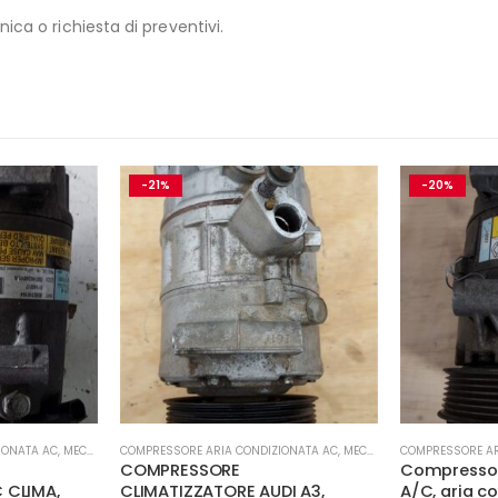
ica o richiesta di preventivi.
-21%
-20%
IONATA AC
,
MECCANICA E PERFORMANCE
COMPRESSORE ARIA CONDIZIONATA AC
,
MECCANICA E PERFORMANCE
COMPRESSORE AR
COMPRESSORE
Compressor
 CLIMA,
CLIMATIZZATORE AUDI A3,
A/C, aria c