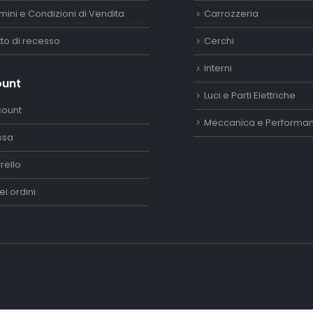
mini e Condizioni di Vendita
Carrozzeria
itto di recesso
Cerchi
Interni
ount
Luci e Parti Elettriche
count
Meccanica e Performa
ssa
rello
ei ordini