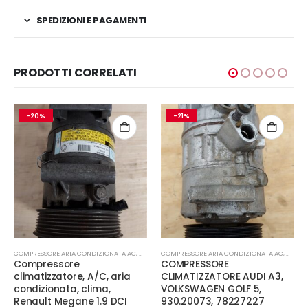
SPEDIZIONI E PAGAMENTI
PRODOTTI CORRELATI
-20%
-21%
CCANICA E PERFORMANCE
COMPRESSORE ARIA CONDIZIONATA AC
,
MECCANICA E PERFORMANCE
COMPRESSORE ARIA CONDIZIONATA AC
,
MECCA
Compressore
COMPRESSORE
climatizzatore, A/C, aria
CLIMATIZZATORE AUDI A3,
condizionata, clima,
VOLKSWAGEN GOLF 5,
Renault Megane 1.9 DCI
930.20073, 78227227