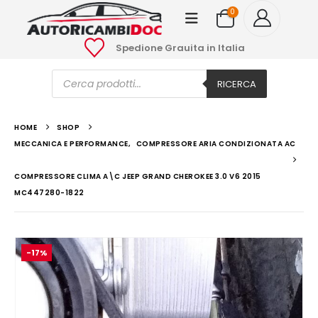
0
Spedione Grauita in Italia
Ricerca
prodotti
RICERCA
HOME
SHOP
MECCANICA E PERFORMANCE
,
COMPRESSORE ARIA CONDIZIONATA AC
COMPRESSORE CLIMA A\C JEEP GRAND CHEROKEE 3.0 V6 2015
MC447280-1822
-17%