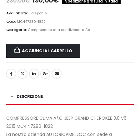
190,00
€
230,00
€
Spedizione gratuita in Italia
prezzo
prezzo
originale
attuale
Availability:
1 disponibili
era:
è:
COD:
MC447280-1822
230,00€.
190,00€.
Categoria:
Compressore aria condizionata Ac
AGGIUNGI AL CARRELLO
DESCRIZIONE
COMPRESSORE CLIMA A\C JEEP GRAND CHEROKEE 3.0 V6
2015 MC447280-1822
La nostra azienda AUTORICAMBIDOC con sede a