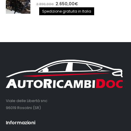
0
out of 5
Il
Il
2.650,00
€
2.890,00
€
prezzo
prezzo
Spedizione gratuita in Italia
originale
attuale
era:
è:
2.890,00€.
2.650,00€.
Viale delle Libertà snc
96019 Rosolini (SR)
Informazioni