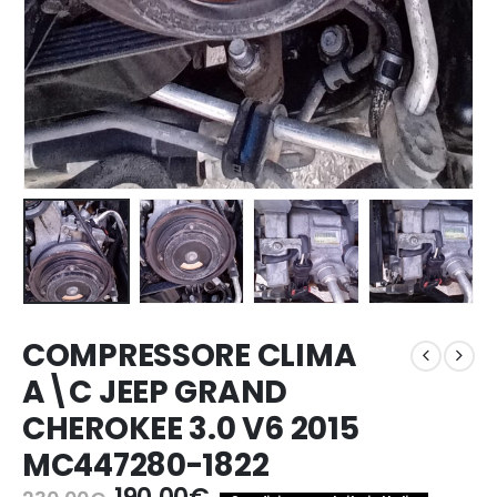
COMPRESSORE CLIMA
A\C JEEP GRAND
CHEROKEE 3.0 V6 2015
MC447280-1822
Il
Il