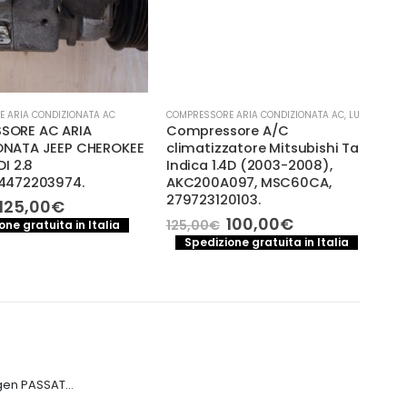
IA CONDIZIONATA AC
COMPRESSORE ARIA CONDIZIONATA AC
,
LUCI E PARTI ELETTRICHE
COMPR
RE AC ARIA
Compressore A/C
Com
TA JEEP CHEROKEE
climatizzatore Mitsubishi Tata
cond
2.8
Indica 1.4D (2003-2008),
– 14
72203974.
AKC200A097, MSC60CA,
200
279723120103.
Il
5,00
€
100
ezzo
prezzo
Il
Il
100,00
€
125,00
€
 gratuita in Italia
S
iginale
attuale
prezzo
prezzo
Spedizione gratuita in Italia
a:
è:
originale
attuale
0,00€.
125,00€.
era:
è:
125,00€.
100,00€.
Motore Volkswagen PASSAT CRB CRBC 2.0TDI 150CV