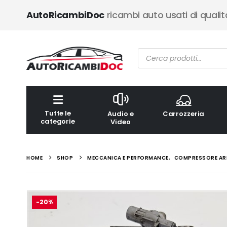
AutoRicambiDoc
ricambi auto usati di qualit
Ricerca
prodotti
Tutte le
Audio e
Carrozzeria
categorie
Video
HOME
SHOP
MECCANICA E PERFORMANCE
,
COMPRESSORE AR
-20%