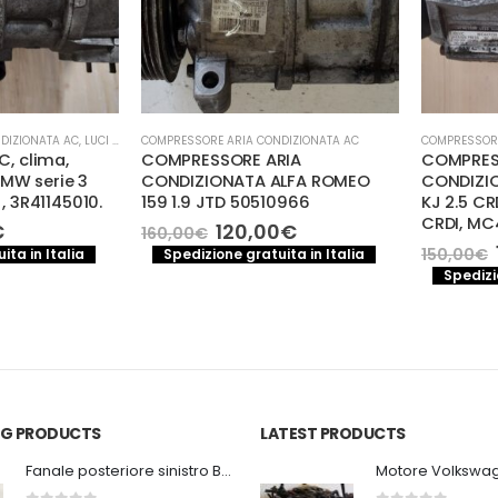
IONATA AC
,
LUCI E PARTI ELETTRICHE
COMPRESSORE ARIA CONDIZIONATA AC
,
MECCANICA E PERFORMANCE
COMPRESSORE AR
clima,
COMPRESSORE ARIA
COMPRESSO
 serie 3
CONDIZIONATA ALFA ROMEO
CONDIZIONA
R41145010.
159 1.9 JTD 50510966
KJ 2.5 CRDI 
CRDI, MC44
Il
Il
120,00
€
160,00
€
rezzo
prezzo
prezzo
Il
12
150,00
€
 in Italia
Spedizione gratuita in Italia
e
ttuale
originale
attuale
pr
Spedizione
era:
è:
or
5,00€.
160,00€.
120,00€.
er
15
ING PRODUCTS
LATEST PRODUCTS
Fanale posteriore sinistro BMW E92 Coupe