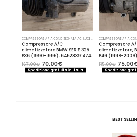
,
MECCANICA E PERFORMANCE
COMPRESSORE ARIA CONDIZIONATA AC
,
LUCI E PARTI ELETTRICHE
COMPRESSORE ARIA CONDIZ
Compressore A/C
Compressore A/C, 
climatizzatore BMW SERIE 325
climatizzatore, BMW
E36 (1990-1995), 64528391474.
E46 (1998-2006), 3
Il
Il
Il
Il
70,00
€
75,00
€
167,00
€
115,00
€
prezzo
prezzo
prezzo
p
Spedizione gratuita in Italia
Spedizione gratuita
originale
attuale
original
a
a
era:
è:
era:
è:
e
167,00€.
70,00€.
115,00€.
7
€.
BEST SELL