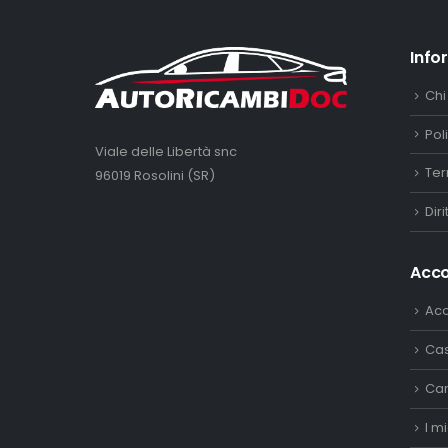
Info
Chi
Pol
Viale delle Libertà snc
Ter
96019 Rosolini (SR)
Dir
Acc
Ac
Ca
Car
I mi