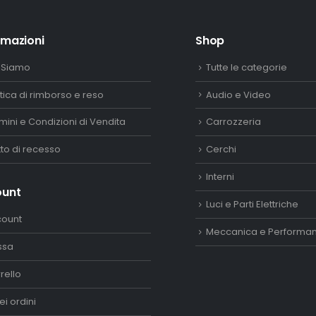
rmazioni
Shop
 Siamo
Tutte le categorie
itica di rimborso e reso
Audio e Video
mini e Condizioni di Vendita
Carrozzeria
itto di recesso
Cerchi
Interni
ount
Luci e Parti Elettriche
count
Meccanica e Performa
ssa
rello
ei ordini