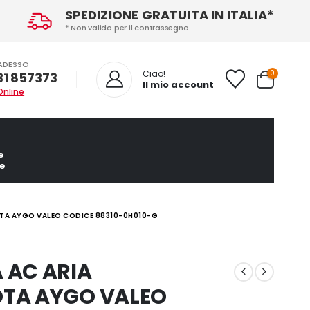
SPEDIZIONE GRATUITA IN ITALIA*
* Non valido per il contrassegno
ADESSO
0
Ciao!
31 857373
Il mio account
Online
e
e
TA AYGO VALEO CODICE 88310-0H010-G
 AC ARIA
TA AYGO VALEO