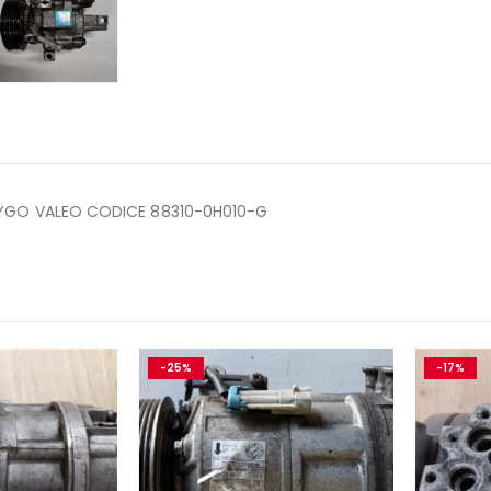
YGO VALEO CODICE 88310-0H010-G
-25%
-17%