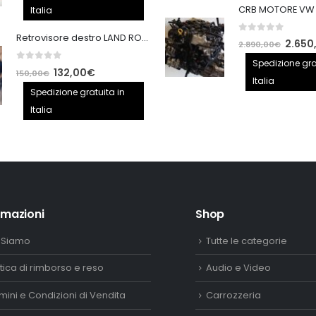
originale
attuale
Italia
era:
è:
Retrovisore destro LAND ROVER FREELANDER 2
0
out of 5
110,00€.
90,00€.
Il
2.650
2.890,00
€
prezzo
Spedizione gra
0
out of 5
Il
Il
132,00
€
150,00
€
origina
Italia
prezzo
prezzo
Spedizione gratuita in
era:
originale
attuale
Italia
2.890,
era:
è:
150,00€.
132,00€.
rmazioni
Shop
 Siamo
Tutte le categorie
itica di rimborso e reso
Audio e Video
mini e Condizioni di Vendita
Carrozzeria