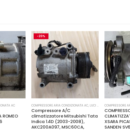
-20%
IONATA AC
COMPRESSORE ARIA CONDIZIONATA AC
,
LUCI E PARTI ELETTRICHE
COMPRESSORE AR
A
Compressore A/C
COMPRESSO
A ROMEO
climatizzatore Mitsubishi Tata
CLIMATIZZA
6
Indica 1.4D (2003-2008),
XSARA PICA
AKC200A097, MSC60CA,
SANDEN SV6
Il