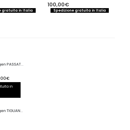
100,00
€
180
 gratuita in Italia
Spedizione gratuita in Italia
S
Motore Volkswagen PASSAT CRB CRBC 2.0TDI 150CV
Il
,00
€
prezzo
tuita in
le
attuale
è:
00€.
2.650,00€.
Motore Volkswagen TIGUAN CRB CRBC 2.0TDI 150CV EURO6