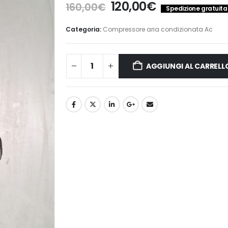
Il
Il
120,00
€
160,00
€
Spedizione gratuita i
prezzo
prezzo
originale
attuale
Categoria:
Compressore aria condizionata Ac
era:
è:
160,00€.
120,00€.
AGGIUNGI AL CARRELL