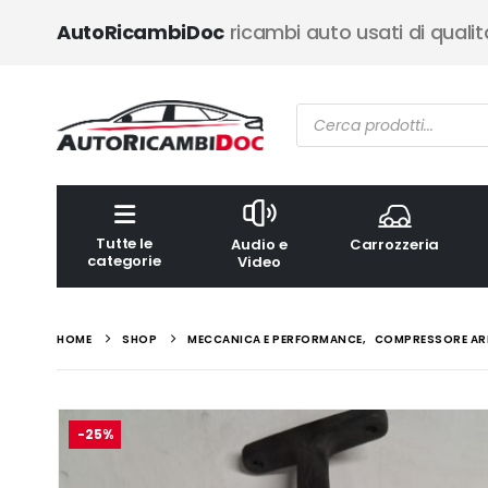
AutoRicambiDoc
ricambi auto usati di qualit
Ricerca
prodotti
Tutte le
Audio e
Carrozzeria
categorie
Video
HOME
SHOP
MECCANICA E PERFORMANCE
,
COMPRESSORE AR
-25%