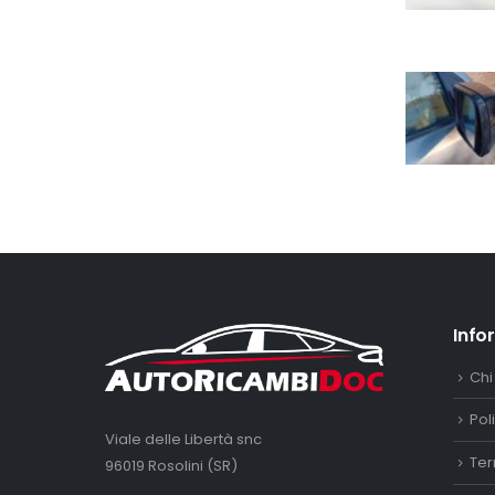
Info
Chi
Pol
Viale delle Libertà snc
Ter
96019 Rosolini (SR)