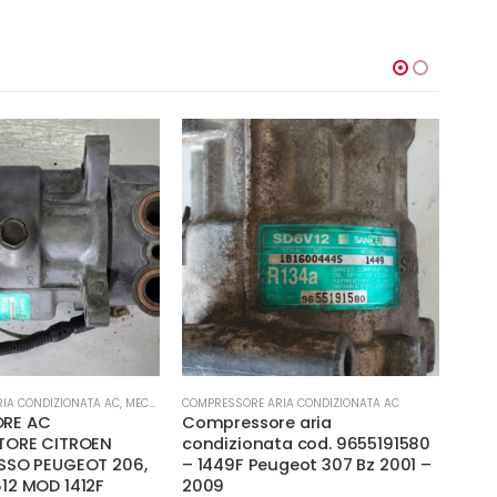
-
IA CONDIZIONATA AC
,
MECCANICA E PERFORMANCE
COMPRESSORE ARIA CONDIZIONATA AC
COMPR
RE AC
Compressore aria
COM
TORE CITROEN
condizionata cod. 9655191580
CLI
SSO PEUGEOT 206,
– 1449F Peugeot 307 Bz 2001 –
ROVE
12 MOD 1412F
2009
19D