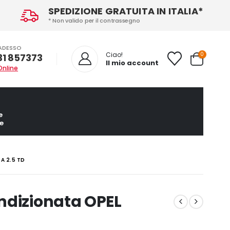
SPEDIZIONE GRATUITA IN ITALIA*
* Non valido per il contrassegno
ADESSO
0
Ciao!
31 857373
Il mio account
Online
e
e
A 2.5 TD
ndizionata OPEL