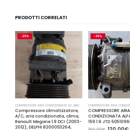
PRODOTTI CORRELATI
-20%
-25%
,
MECCANICA E PERFORMANCE
COMPRESSORE ARIA CONDIZIONATA AC
,
MECCANICA E PERFORMANCE
COMPRESSORE ARIA CONDIZ
T
Compressore climatizzatore,
COMPRESSORE ARI
-
A/C, aria condizionata, clima,
CONDIZIONATA ALF
Renault Megane 1.9 DCI (2003-
159 1.9 JTD 5051096
2012), DELPHI 8200053264,
Il
120,00
€
160,00
€