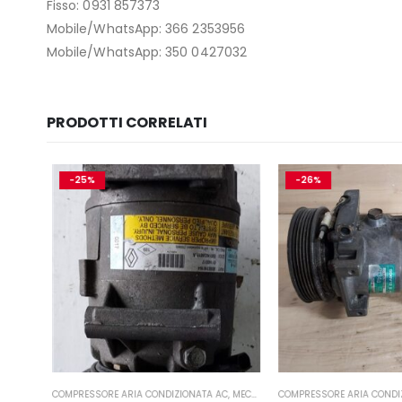
Fisso: 0931 857373
Mobile/WhatsApp: 366 2353956
Mobile/WhatsApp: 350 0427032
PRODOTTI CORRELATI
-25%
-26%
,
MECCANICA E PERFORMANCE
COMPRESSORE ARIA CONDIZIONATA AC
,
MECCANICA E PERFORMANCE
COMPRESSORE ARIA CONDIZ