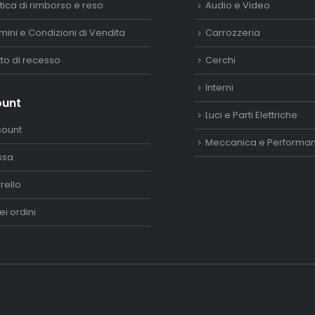
itica di rimborso e reso
Audio e Video
mini e Condizioni di Vendita
Carrozzeria
itto di recesso
Cerchi
Interni
ount
Luci e Parti Elettriche
count
Meccanica e Performa
ssa
rello
ei ordini