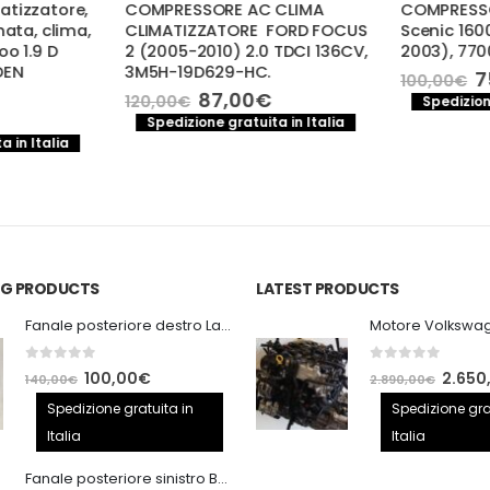
tizzatore,
COMPRESSORE AC CLIMA
COMPRESSO
ata, clima,
CLIMATIZZATORE FORD FOCUS
Scenic 1600
o 1.9 D
2 (2005-2010) 2.0 TDCI 136CV,
2003), 770
EN
3M5H-19D629-HC.
Il
7
100,00
€
pr
Il
Il
87,00
€
120,00
€
Spedizione
or
prezzo
prezzo
Spedizione gratuita in Italia
er
originale
attuale
rezzo
 in Italia
10
era:
è:
e
ttuale
120,00€.
87,00€.
:
5,00€.
ING PRODUCTS
LATEST PRODUCTS
Fanale posteriore destro Land Rover Discovery 3
0
out of 5
0
out of 5
Il
Il
Il
100,00
€
2.650
140,00
€
2.890,00
€
prezzo
prezzo
prezzo
Spedizione gratuita in
Spedizione gra
originale
attuale
origina
Italia
Italia
era:
è:
era:
Fanale posteriore sinistro BMW E92 Coupe
140,00€.
100,00€.
2.890,