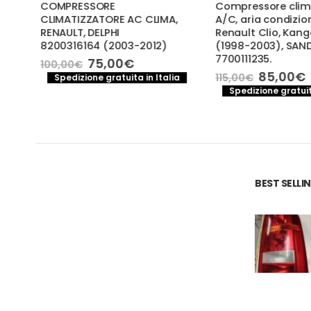
COMPRESSORE
Compressore clima
CLIMATIZZATORE AC CLIMA,
A/C, aria condizion
RENAULT, DELPHI
Renault Clio, Kango
3-
8200316164 (2003-2012)
(1998-2003), SAND
4C.
7700111235.
Il
Il
75,00
€
100,00
€
prezzo
prezzo
Il
Il
85,00
€
115,00
€
Spedizione gratuita in Italia
originale
attuale
o
prezzo
p
a
Spedizione gratuita
era:
è:
le
original
a
100,00€.
75,00€.
era:
è
€.
115,00€.
8
BEST SELL