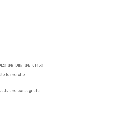
20 JPB 101161 JPB 101460
tte le marche.
spedizione consegnata.