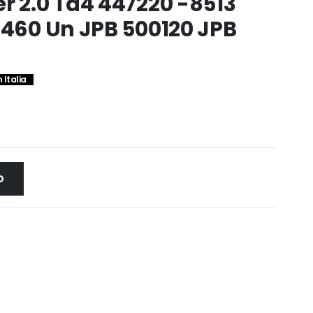
r 2.0 Td4 447220 -8513
1460 Un JPB 500120 JPB
 Italia
O