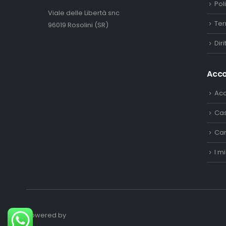
Pol
Viale delle Libertà snc
Ter
96019 Rosolini (SR)
Dir
Acc
Ac
Ca
Car
I mi
Powered by