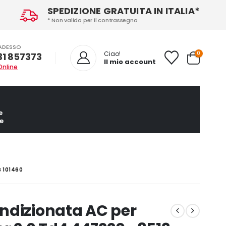
SPEDIZIONE GRATUITA IN ITALIA*
* Non valido per il contrassegno
ADESSO
0
Ciao!
31 857373
Il mio account
Online
e
e
B 101460
ndizionata AC per