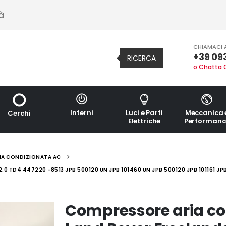
à
CHIAMACI 
+39 09
RICERCA
o Chatta 
Interni
Luci e Parti
Meccanica 
Cerchi
Elettriche
Performanc
IA CONDIZIONATA AC
 TD4 447220 -8513 JPB 500120 UN JPB 101460 UN JPB 500120 JPB 101161 JP
Compressore aria co