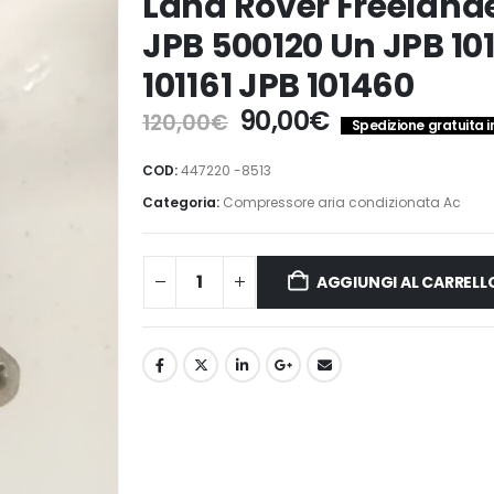
Land Rover Freelande
JPB 500120 Un JPB 10
101161 JPB 101460
Il
Il
90,00
€
120,00
€
Spedizione gratuita in
prezzo
prezzo
originale
attuale
COD:
447220 -8513
era:
è:
Categoria:
Compressore aria condizionata Ac
120,00€.
90,00€.
AGGIUNGI AL CARRELL