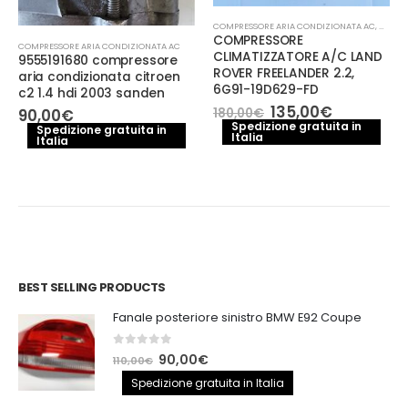
COMPRESSORE ARIA CONDIZIONATA AC
,
MECCA
COMPRESSORE
COMPRESSORE ARIA CONDIZIONATA AC
CLIMATIZZATORE A/C LAND
9555191680 compressore
ROVER FREELANDER 2.2,
aria condizionata citroen
6G91-19D629-FD
c2 1.4 hdi 2003 sanden
Il
Il
135,00
€
90,00
€
180,00
€
e
prezzo
prezzo
Spedizione gratuita in
Spedizione gratuita in
Italia
originale
attuale
Italia
.
era:
è:
180,00€.
135,00€.
BEST SELLING PRODUCTS
Fanale posteriore sinistro BMW E92 Coupe
0
out of 5
Il
Il
90,00
€
110,00
€
prezzo
prezzo
Spedizione gratuita in Italia
originale
attuale