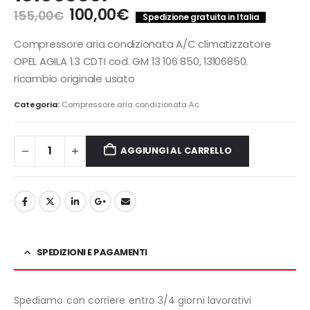
Il
Il
100,00
€
155,00
€
Spedizione gratuita in Italia
prezzo
prezzo
originale
attuale
Compressore aria condizionata A/C climatizzatore
era:
è:
OPEL AGILA 1.3 CDTI cod. GM 13 106 850, 13106850.
155,00€.
100,00€.
ricambio originale usato
Categoria:
Compressore aria condizionata Ac
AGGIUNGI AL CARRELLO
SPEDIZIONI E PAGAMENTI
Spediamo con corriere entro 3/4 giorni lavorativi