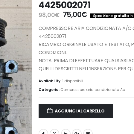
4425002071
Il
Il
75,00
€
98,00
€
Spedizione gratuita in 
prezzo
prezzo
originale
attuale
COMPRESSORE ARIA CONDIZIONATA A/C C
era:
è:
4425002071
98,00€.
75,00€.
RICAMBIO ORIGINALE USATO E TESTATO, 
CONDIZIONI.
NOTA: PRIMA DI EFFETTUARE QUALSIASI 
QUELLI DESCRITTI NELL’INSERZIONE, PER 
Availability:
1 disponibili
Categoria:
Compressore aria condizionata Ac
AGGIUNGI AL CARRELLO