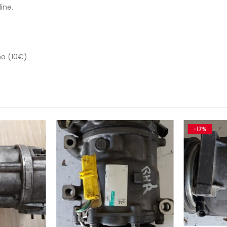
ine.
no (10€)
-17%