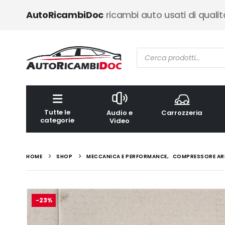
AutoRicambiDoc
ricambi auto usati di qualit
Ricerca
prodotti
Tutte le
Audio e
Carrozzeria
categorie
Video
HOME
SHOP
MECCANICA E PERFORMANCE
,
COMPRESSORE AR
-23%