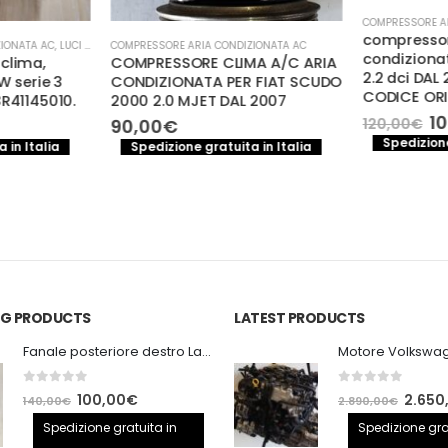
COMPRESSORE AR
compressor
IONATA AC
,
LUCI E PARTI ELETTRICHE
COMPRESSORE ARIA CONDIZIONATA AC
,
MECCANICA E PERFORMANCE
condiziona
clima,
COMPRESSORE CLIMA A/C ARIA
2.2 dci DAL
 serie 3
CONDIZIONATA PER FIAT SCUDO
CODICE ORIG
R41145010.
2000 2.0 MJET DAL 2007
Il
10
120,00
€
90,00
€
pr
rezzo
Spedizione
 in Italia
Spedizione gratuita in Italia
or
e
ttuale
er
12
5,00€.
ING PRODUCTS
LATEST PRODUCTS
Fanale posteriore destro Land Rover Discovery 3
0
out of 5
0
out of 5
Il
Il
Il
100,00
€
2.650
140,00
€
2.890,00
€
prezzo
prezzo
prezzo
Spedizione gratuita in
Spedizione gra