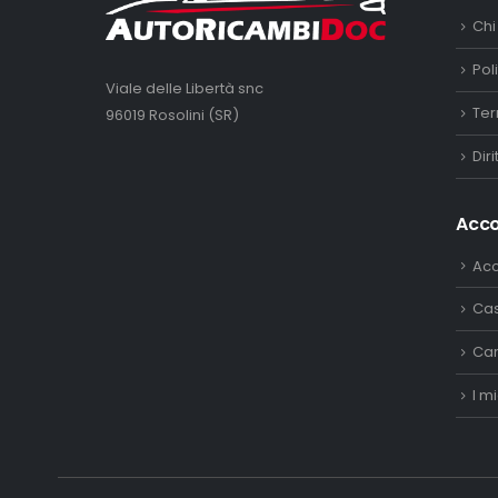
Chi
Pol
Viale delle Libertà snc
Ter
96019 Rosolini (SR)
Dir
Acc
Ac
Ca
Car
I mi