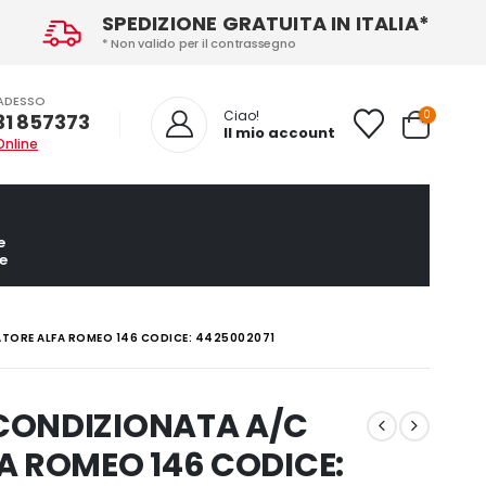
SPEDIZIONE GRATUITA IN ITALIA*
* Non valido per il contrassegno
ADESSO
0
Ciao!
31 857373
Il mio account
Online
e
e
TORE ALFA ROMEO 146 CODICE: 4425002071
CONDIZIONATA A/C
A ROMEO 146 CODICE: