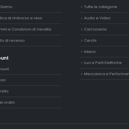
 Siamo
Tutte le categorie
itica di rimborso e reso
Audio e Video
mini e Condizioni di Vendita
Carrozzeria
itto di recesso
Cerchi
Interni
ount
Luci e Parti Elettriche
count
Meccanica e Performa
ssa
rello
ei ordini