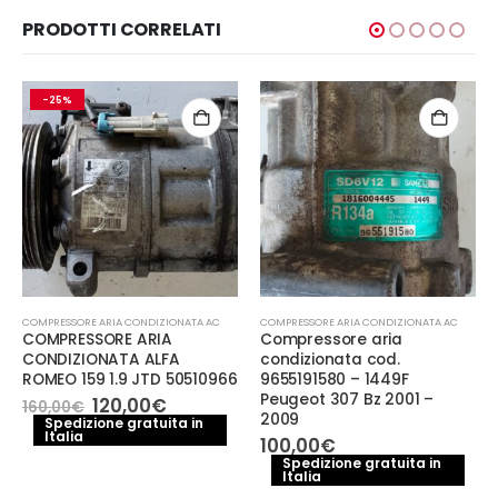
PRODOTTI CORRELATI
-25%
COMPRESSORE ARIA CONDIZIONATA AC
COMPRESSORE ARIA CONDIZIONATA AC
COMPRESSORE ARIA
Compressore aria
CONDIZIONATA ALFA
condizionata cod.
ROMEO 159 1.9 JTD 50510966
9655191580 – 1449F
Peugeot 307 Bz 2001 –
Il
Il
120,00
€
160,00
€
2009
prezzo
prezzo
Spedizione gratuita in
Italia
originale
attuale
100,00
€
era:
è:
Spedizione gratuita in
160,00€.
120,00€.
Italia