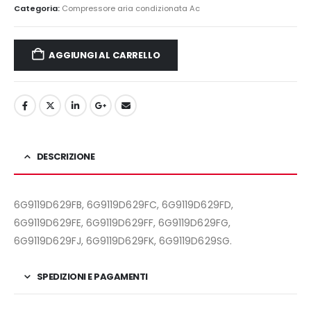
Categoria:
Compressore aria condizionata Ac
AGGIUNGI AL CARRELLO
DESCRIZIONE
6G9119D629FB, 6G9119D629FC, 6G9119D629FD,
6G9119D629FE, 6G9119D629FF, 6G9119D629FG,
6G9119D629FJ, 6G9119D629FK, 6G9119D629SG.
SPEDIZIONI E PAGAMENTI