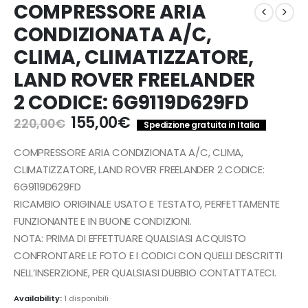
COMPRESSORE ARIA
CONDIZIONATA A/C,
CLIMA, CLIMATIZZATORE,
LAND ROVER FREELANDER
2 CODICE: 6G9119D629FD
Il
Il
155,00
€
220,00
€
Spedizione gratuita in Italia
prezzo
prezzo
originale
attuale
COMPRESSORE ARIA CONDIZIONATA A/C, CLIMA,
era:
è:
CLIMATIZZATORE, LAND ROVER FREELANDER 2 CODICE:
220,00€.
155,00€.
6G9119D629FD
RICAMBIO ORIGINALE USATO E TESTATO, PERFETTAMENTE
FUNZIONANTE E IN BUONE CONDIZIONI.
NOTA: PRIMA DI EFFETTUARE QUALSIASI ACQUISTO
CONFRONTARE LE FOTO E I CODICI CON QUELLI DESCRITTI
NELL’INSERZIONE, PER QUALSIASI DUBBIO CONTATTATECI.
Availability:
1 disponibili