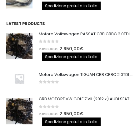
prezzo
prezzo
Spedizione gratuita in Italia
originale
attuale
era:
è:
LATEST PRODUCTS
250,00€.
200,00€.
Motore Volkswagen PASSAT CRB CRBC 2.0TDI 150CV
0
out of 5
Il
Il
2.650,00
€
2.890,00
€
prezzo
prezzo
Spedizione gratuita in Italia
originale
attuale
era:
è:
Motore Volkswagen TIGUAN CRB CRBC 2.0TDI 150CV EURO6
2.890,00€.
2.650,00€.
0
out of 5
CRB MOTORE VW GOLF 7 VII (2012 >) AUDI SEAT 2.0TDI 150CV CRB IMPIANTO BOSCH
0
out of 5
Il
Il
2.650,00
€
2.890,00
€
prezzo
prezzo
Spedizione gratuita in Italia
originale
attuale
era:
è: