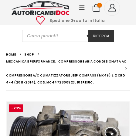
0
Spedione Grauita in Italia
Ricerca
prodotti
RICERCA
HOME
SHOP
MECCANICA E PERFORMANCE
,
COMPRESSORE ARIA CONDIZIONATA AC
COMPRESSORE A/C CLIMATIZZATORE JEEP COMPASS (MK49) 2.2 CRD
4×4 (2011-2014), COD.MC4472800923, 10SRE18C.
-23%