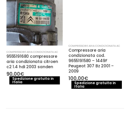
CCANICA E PERFORMANCE
COMPRESSORE ARIA CONDIZIONATA AC
Compressore aria
COMPRESSORE ARIA CONDIZIONATA AC
condizionata cod.
9555191680 compressore
9655191580 – 1449F
aria condizionata citroen
Peugeot 307 Bz 2001 –
c2 1.4 hdi 2003 sanden
2009
90,00
€
100,00
€
Spedizione gratuita in
Italia
Spedizione gratuita in
Italia
e
.