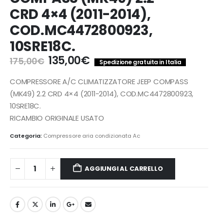
CRD 4×4 (2011-2014),
COD.MC4472800923,
10SRE18C.
Il
Il
135,00
€
175,00
€
Spedizione gratuita in Italia
prezzo
prezzo
originale
attuale
COMPRESSORE A/C CLIMATIZZATORE JEEP COMPASS
era:
è:
(MK49) 2.2 CRD 4×4 (2011-2014), COD.MC4472800923,
175,00€.
135,00€.
10SRE18C.
RICAMBIO ORIGINALE USATO
Categoria:
Compressore aria condizionata Ac
AGGIUNGI AL CARRELLO