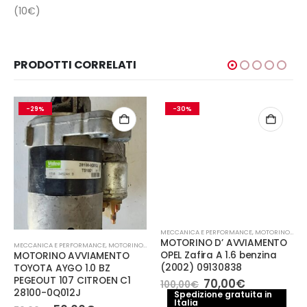
(10€)
PRODOTTI CORRELATI
-29%
-30%
MECCANICA E PERFORMANCE
,
MOTORINO AVVIAMENTO
MOTORINO D’ AVVIAMENTO
MECCANICA E PERFORMANCE
,
MOTORINO AVVIAMENTO
OPEL Zafira A 1.6 benzina
MOTORINO AVVIAMENTO
(2002) 09130838
TOYOTA AYGO 1.0 BZ
PEGEOUT 107 CITROEN C1
Il
Il
70,00
€
100,00
€
prezzo
prezzo
28100-0Q012J
Spedizione gratuita in
Italia
originale
attuale