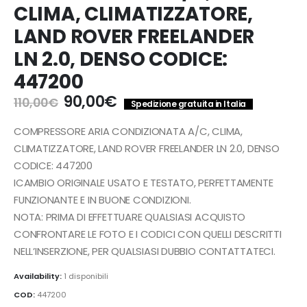
CLIMA, CLIMATIZZATORE,
LAND ROVER FREELANDER
LN 2.0, DENSO CODICE:
447200
Il
Il
90,00
€
110,00
€
Spedizione gratuita in Italia
prezzo
prezzo
originale
attuale
COMPRESSORE ARIA CONDIZIONATA A/C, CLIMA,
era:
è:
CLIMATIZZATORE, LAND ROVER FREELANDER LN 2.0, DENSO
110,00€.
90,00€.
CODICE: 447200
ICAMBIO ORIGINALE USATO E TESTATO, PERFETTAMENTE
FUNZIONANTE E IN BUONE CONDIZIONI.
NOTA: PRIMA DI EFFETTUARE QUALSIASI ACQUISTO
CONFRONTARE LE FOTO E I CODICI CON QUELLI DESCRITTI
NELL’INSERZIONE, PER QUALSIASI DUBBIO CONTATTATECI.
Availability:
1 disponibili
COD:
447200