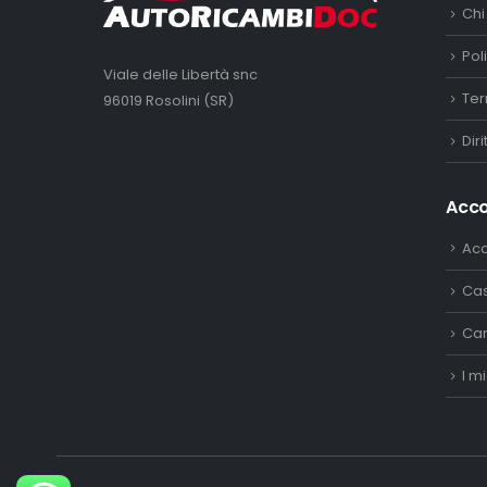
Chi
Pol
Viale delle Libertà snc
Ter
96019 Rosolini (SR)
Dir
Acc
Ac
Ca
Car
I mi