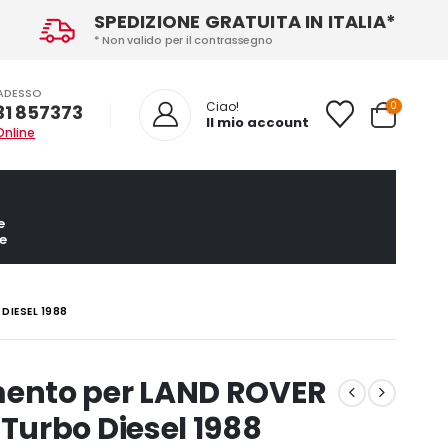
SPEDIZIONE GRATUITA IN ITALIA*
* Non valido per il contrassegno
ADESSO
0
Ciao!
31 857373
Il mio account
Online
e
e
IESEL 1988
ento per LAND ROVER
urbo Diesel 1988