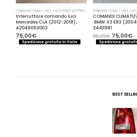
COMANDI CLIMA / LUCI
,
LUCI E PARTI ELETTRICHE
COMANDI CLIMA / LUCI
,
LUCI 
ER
Interruttore comando luci
COMANDI CLIMATIZ
 4×4
Mercedes CLA (2012-2018),
BMW X3 E83 (2004 
A2049053003
3443981
Il
Il
75,00
€
75,00
€
115,00
€
prezzo
p
Spedizione gratuita in Italia
Spedizione gratuita
original
a
a
era:
è:
115,00€.
7
.
BEST SELL