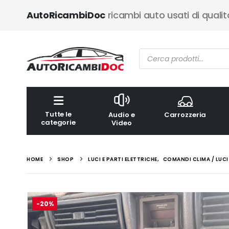
AutoRicambiDoc
ricambi auto usati di qualit
Ricerca
prodotti
Tutte le
Audio e
Carrozzeria
categorie
Video
HOME
SHOP
LUCI E PARTI ELETTRICHE
,
COMANDI CLIMA / LUCI
-20%