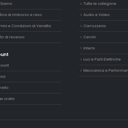
 Siamo
Tutte le categorie
itica di rimborso e reso
Audio e Video
mini e Condizioni di Vendita
Carrozzeria
itto di recesso
Cerchi
Interni
ount
Luci e Parti Elettriche
count
Meccanica e Performa
ssa
rello
ei ordini