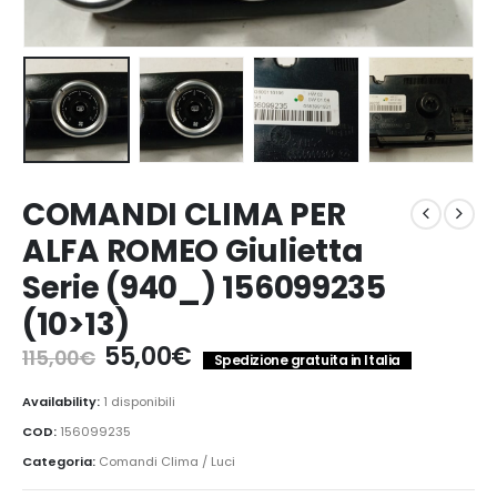
COMANDI CLIMA PER
ALFA ROMEO Giulietta
Serie (940_) 156099235
(10>13)
Il
Il
55,00
€
115,00
€
Spedizione gratuita in Italia
prezzo
prezzo
originale
attuale
Availability:
1 disponibili
era:
è:
COD:
156099235
115,00€.
55,00€.
Categoria:
Comandi Clima / Luci