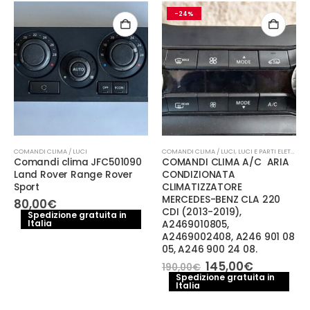
-24%
COMANDI CLIMA / LUCI
COMANDI CLIMA / LUCI
,
LUCI E PARTI ELETTRICHE
Comandi clima JFC501090
COMANDI CLIMA A/C ARIA
Land Rover Range Rover
CONDIZIONATA
Sport
CLIMATIZZATORE
MERCEDES-BENZ CLA 220
80,00
€
CDI (2013-2019),
Spedizione gratuita in
Italia
A2469010805,
A2469002408, A246 901 08
05, A246 900 24 08.
Il
Il
145,00
€
190,00
€
prezzo
prezzo
Spedizione gratuita in
Italia
originale
attuale
era:
è:
190,00€.
145,00€.