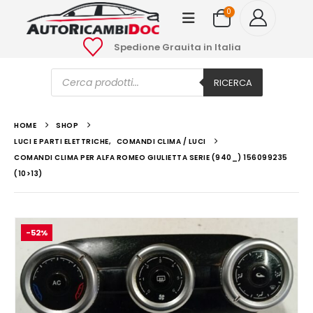
0
Spedione Grauita in Italia
Ricerca
prodotti
RICERCA
HOME
SHOP
LUCI E PARTI ELETTRICHE
,
COMANDI CLIMA / LUCI
COMANDI CLIMA PER ALFA ROMEO GIULIETTA SERIE (940_) 156099235
(10>13)
-52%