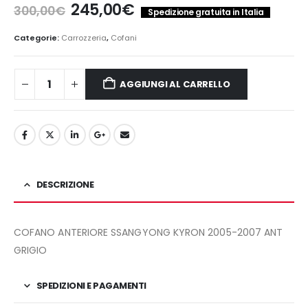
Il
Il
245,00
€
300,00
€
Spedizione gratuita in Italia
prezzo
prezzo
originale
attuale
Categorie:
Carrozzeria
,
Cofani
era:
è:
300,00€.
245,00€.
AGGIUNGI AL CARRELLO
DESCRIZIONE
COFANO ANTERIORE SSANGYONG KYRON 2005-2007 ANT
GRIGIO
SPEDIZIONI E PAGAMENTI