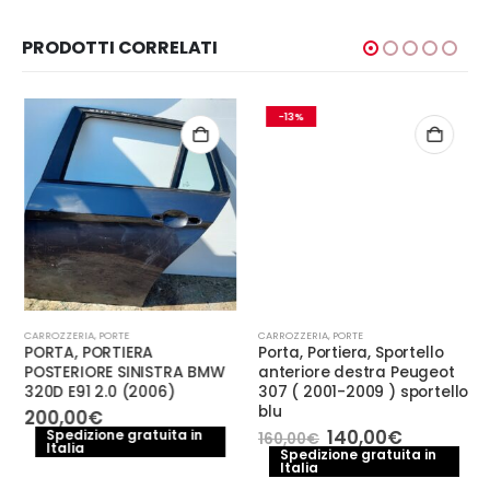
PRODOTTI CORRELATI
-13%
CARROZZERIA
,
PORTE
CARROZZERIA
,
PORTE
PORTA, PORTIERA
Porta, Portiera, Sportello
POSTERIORE SINISTRA BMW
anteriore destra Peugeot
320D E91 2.0 (2006)
307 ( 2001-2009 ) sportello
blu
200,00
€
e
Il
Il
140,00
€
Spedizione gratuita in
160,00
€
Italia
prezzo
prezzo
Spedizione gratuita in
.
Italia
originale
attuale
era:
è: