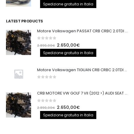
prezzo
prezzo
Spedizione gratuita in Italia
originale
attuale
era:
è:
LATEST PRODUCTS
250,00€.
200,00€.
Motore Volkswagen PASSAT CRB CRBC 2.0TDI 150CV
0
out of 5
Il
Il
2.650,00
€
2.890,00
€
prezzo
prezzo
Spedizione gratuita in Italia
originale
attuale
era:
è:
Motore Volkswagen TIGUAN CRB CRBC 2.0TDI 150CV EURO6
2.890,00€.
2.650,00€.
0
out of 5
CRB MOTORE VW GOLF 7 VII (2012 >) AUDI SEAT 2.0TDI 150CV CRB IMPIANTO BOSCH
0
out of 5
Il
Il
2.650,00
€
2.890,00
€
prezzo
prezzo
Spedizione gratuita in Italia
originale
attuale
era:
è: