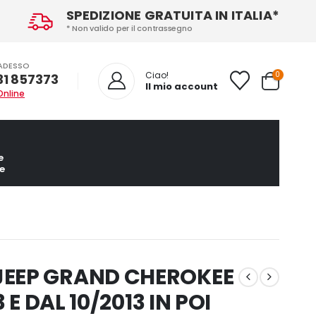
SPEDIZIONE GRATUITA IN ITALIA*
* Non valido per il contrassegno
ADESSO
0
Ciao!
31 857373
Il mio account
Online
e
e
JEEP GRAND CHEROKEE
 E DAL 10/2013 IN POI