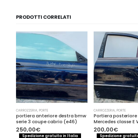
PRODOTTI CORRELATI
-11%
CARROZZERIA
,
PORTE
CARROZZERIA
,
PORTE
 bmw
Portiera posteriore sinistra
Portiera Porta post
Mercedes classe E W211
sinistra Ford Fiest
>2016)
200,00
€
Il
195,00
220,00
€
a
Spedizione gratuita in Italia