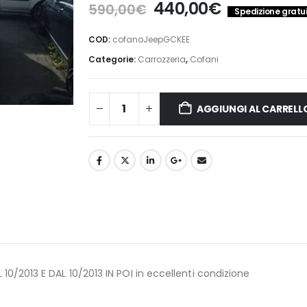
Il
Il
440,00
€
590,00
€
Spedizione gratuit
prezzo
prezzo
originale
attuale
COD:
cofanoJeepGCKEE
era:
è:
Categorie:
Carrozzeria
,
Cofani
590,00€.
440,00€.
AGGIUNGI AL CARRELL
/2013 E DAL 10/2013 IN POI in eccellenti condizione