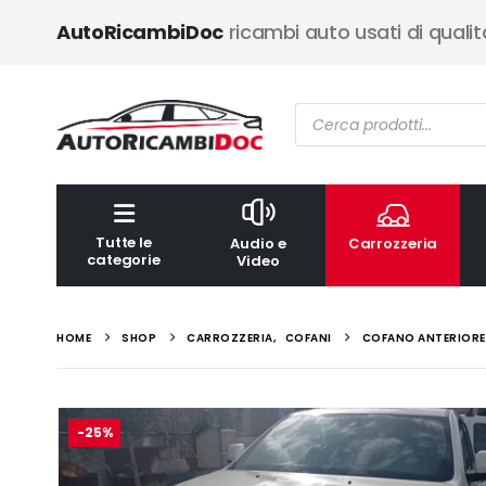
AutoRicambiDoc
ricambi auto usati di qualit
Ricerca
prodotti
Tutte le
Audio e
Carrozzeria
categorie
Video
HOME
SHOP
CARROZZERIA
,
COFANI
COFANO ANTERIORE J
-25%