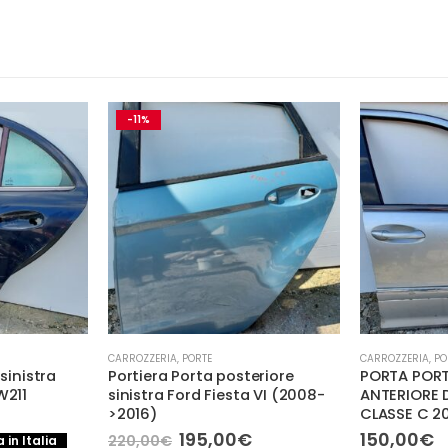
-10%
CARROZZERIA
,
PORTE
CARROZZERIA
,
PO
eriore
PORTA PORTIERA SPORTELLO
Portiera po
a VI (2008-
ANTERIORE DESTRO MERCEDES
Land Rover 
CLASSE C 2002
Il
1
200,00
€
p
Il
€
150,00
€
Spedizione