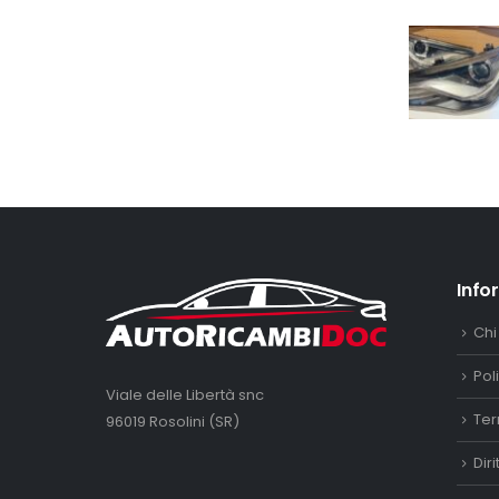
Info
Chi
Pol
Viale delle Libertà snc
Ter
96019 Rosolini (SR)
Dir