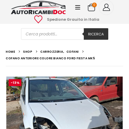
0
Spedione Grauita in Italia
Ricerca
prodotti
RICERCA
HOME
SHOP
CARROZZERIA
,
COFANI
COFANO ANTERIORE COLORE BIANCO FORD FIESTA MK5
-13%