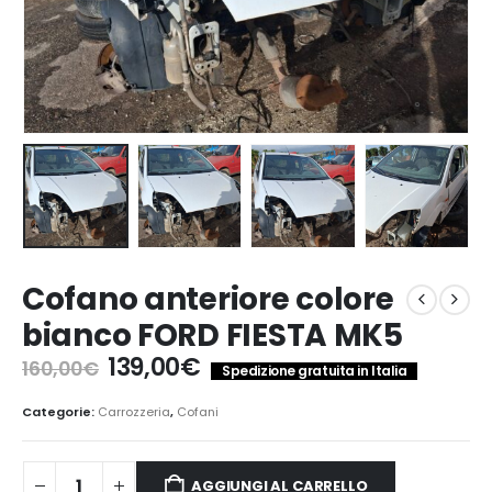
Cofano anteriore colore
bianco FORD FIESTA MK5
Il
Il
139,00
€
160,00
€
Spedizione gratuita in Italia
prezzo
prezzo
originale
attuale
Categorie:
Carrozzeria
,
Cofani
era:
è:
160,00€.
139,00€.
AGGIUNGI AL CARRELLO