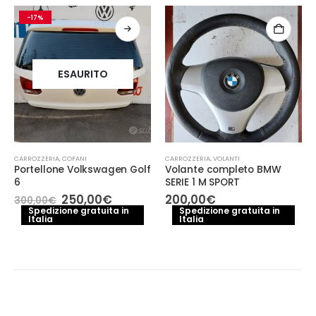
-17%
ESAURITO
CARROZZERIA
,
COFANI
CARROZZERIA
,
VOLANTI
Portellone Volkswagen Golf
Volante completo BMW
6
SERIE 1 M SPORT
Il
Il
250,00
€
200,00
€
300,00
€
prezzo
prezzo
Spedizione gratuita in
Spedizione gratuita in
Italia
originale
attuale
Italia
era:
è:
300,00€.
250,00€.