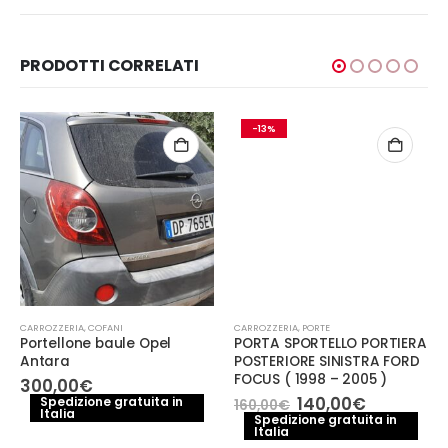
PRODOTTI CORRELATI
-13%
CARROZZERIA
,
COFANI
CARROZZERIA
,
PORTE
Portellone baule Opel
PORTA SPORTELLO PORTIERA
Antara
POSTERIORE SINISTRA FORD
FOCUS ( 1998 – 2005 )
300,00
€
Il
Il
140,00
€
Spedizione gratuita in
160,00
€
Italia
prezzo
prezzo
Spedizione gratuita in
Italia
originale
attuale