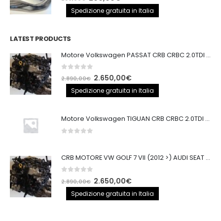
prezzo
prezzo
Spedizione gratuita in Italia
originale
attuale
era:
è:
LATEST PRODUCTS
250,00€.
200,00€.
Motore Volkswagen PASSAT CRB CRBC 2.0TDI 150CV
0
out of 5
Il
Il
2.650,00
€
2.890,00
€
prezzo
prezzo
Spedizione gratuita in Italia
originale
attuale
era:
è:
Motore Volkswagen TIGUAN CRB CRBC 2.0TDI 150CV EURO6
2.890,00€.
2.650,00€.
0
out of 5
CRB MOTORE VW GOLF 7 VII (2012 >) AUDI SEAT 2.0TDI 150CV CRB IMPIANTO BOSCH
0
out of 5
Il
Il
2.650,00
€
2.890,00
€
prezzo
prezzo
Spedizione gratuita in Italia
originale
attuale
era:
è: