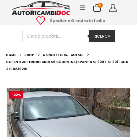
0
Spedione Grauita in Italia
Ricerca
prodotti
RICERCA
HOME
SHOP
CARROZZERIA
,
COFANI
COFANO ANTERIORE AUDI A6 C6 BERLINA/AVANT DAL 2004 AL 2011 COD
4F0823029F
-22%