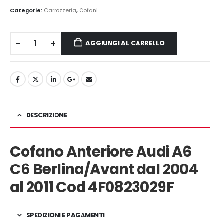
era:
è:
Categorie:
Carrozzeria
,
Cofani
270,00€.
210,00€.
AGGIUNGI AL CARRELLO
DESCRIZIONE
Cofano Anteriore Audi A6
C6 Berlina/Avant dal 2004
al 2011 Cod 4F0823029F
SPEDIZIONI E PAGAMENTI