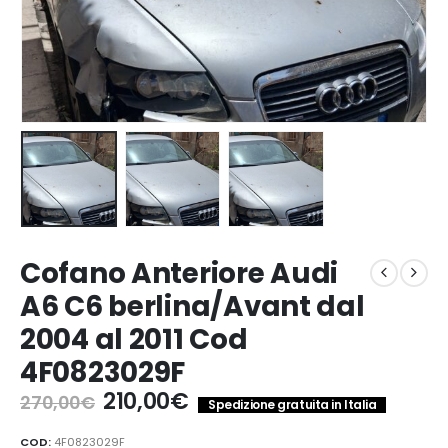
Cofano Anteriore Audi
A6 C6 berlina/Avant dal
2004 al 2011 Cod
4F0823029F
Il
Il
210,00
€
270,00
€
Spedizione gratuita in Italia
prezzo
prezzo
originale
attuale
COD:
4F0823029F