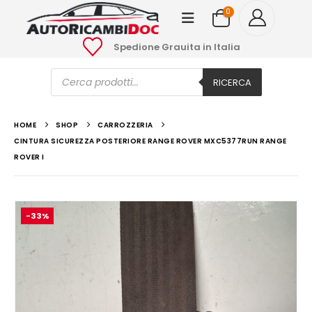
0
Spedione Grauita in Italia
Ricerca
prodotti
RICERCA
HOME
SHOP
CARROZZERIA
CINTURA SICUREZZA POSTERIORE RANGE ROVER MXC5377RUN RANGE
ROVER I
-33%