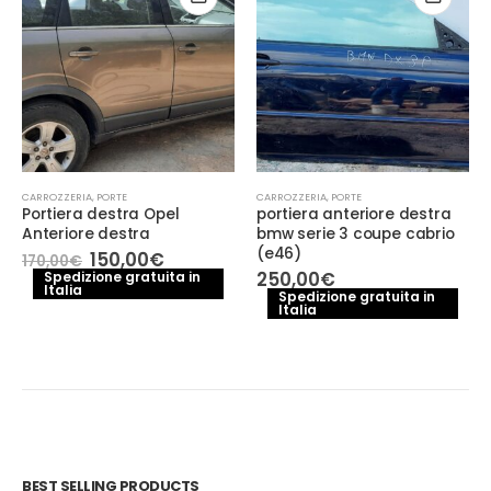
CARROZZERIA
,
PORTE
CARROZZERIA
,
PORTE
Portiera destra Opel
portiera anteriore destra
Anteriore destra
bmw serie 3 coupe cabrio
(e46)
Il
Il
150,00
€
170,00
€
prezzo
prezzo
250,00
€
Spedizione gratuita in
Italia
originale
attuale
Spedizione gratuita in
era:
è:
Italia
170,00€.
150,00€.
BEST SELLING PRODUCTS