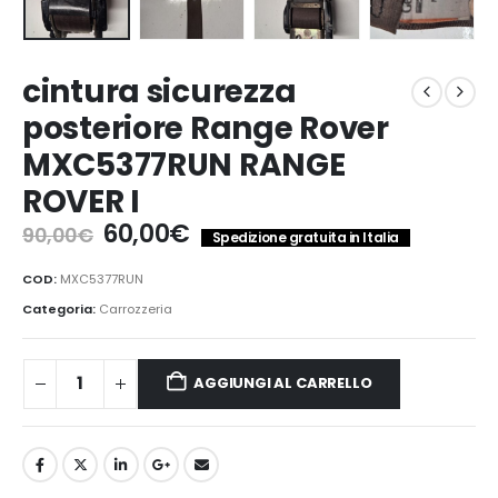
cintura sicurezza
posteriore Range Rover
MXC5377RUN RANGE
ROVER I
Il
Il
60,00
€
90,00
€
Spedizione gratuita in Italia
prezzo
prezzo
originale
attuale
COD:
MXC5377RUN
era:
è:
Categoria:
Carrozzeria
90,00€.
60,00€.
AGGIUNGI AL CARRELLO