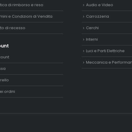
itica di rimborso e reso
Audio e Video
mini e Condizioni di Vendita
Carrozzeria
itto di recesso
Cerchi
Interni
ount
Luci e Parti Elettriche
count
Meccanica e Performa
ssa
rello
ei ordini