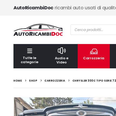
AutoRicambiDoc
ricambi auto usati di qualit
Ricerca
prodotti
Tutte le
Audio e
Carrozzeria
categorie
Video
HOME
SHOP
CARROZZERIA
CHRYSLER 300C TIPO SERIE 