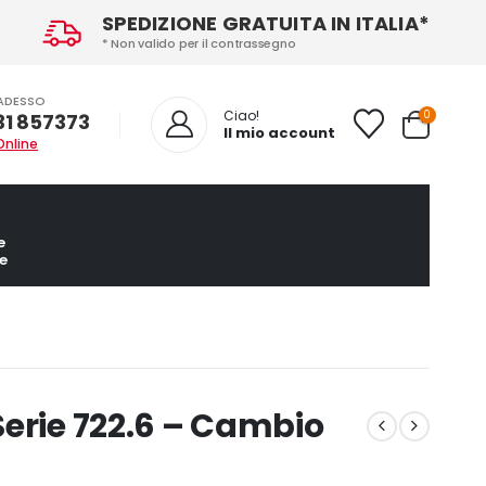
SPEDIZIONE GRATUITA IN ITALIA*
* Non valido per il contrassegno
ADESSO
0
Ciao!
31 857373
Il mio account
Online
e
e
erie 722.6 – Cambio