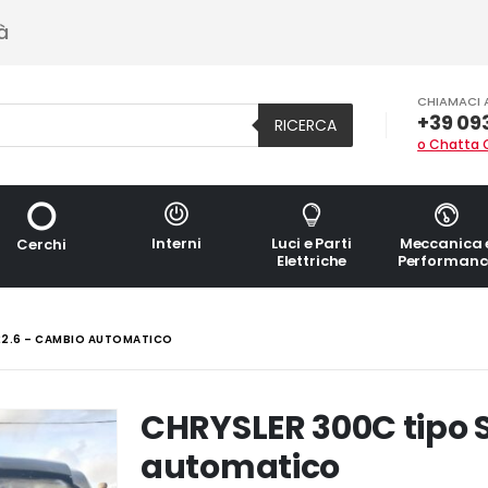
à
CHIAMACI 
+39 09
RICERCA
o Chatta 
Interni
Luci e Parti
Meccanica 
Cerchi
Elettriche
Performanc
722.6 – CAMBIO AUTOMATICO
CHRYSLER 300C tipo S
automatico