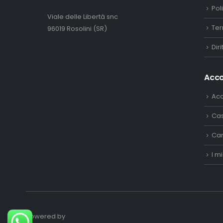
Pol
Viale delle Libertà snc
Ter
96019 Rosolini (SR)
Dir
Acc
Ac
Ca
Car
I mi
Powered by