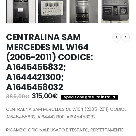
CENTRALINA SAM
MERCEDES ML W164
(2005-2011) CODICE:
A1645455832;
A1644421300;
A1645458032
Il
Il
315,00
€
385,00
€
Spedizione gratuita in Italia
prezzo
prezzo
originale
attuale
CENTRALINA SAM MERCEDES ML W164 (2005-2011) CODICE:
era:
è:
A1645455832; A1644421300; A1645458032.
385,00€.
315,00€.
RICAMBIO ORIGINALE USATO E TESTATO, PERFETTAMENTE