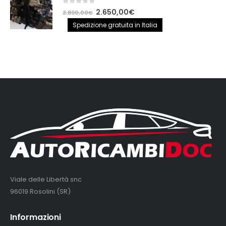
0
out of 5
Il
Il
2.650,00
€
2.890,00
€
prezzo
prezzo
Spedizione gratuita in Italia
originale
attuale
era:
è:
2.890,00€.
2.650,00€.
Viale delle Libertà snc
96019 Rosolini (SR)
Informazioni