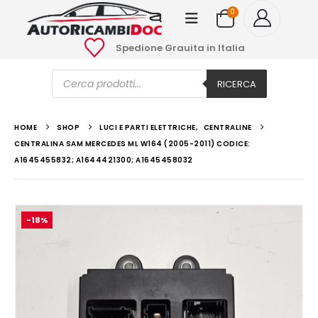
0
Spedione Grauita in Italia
Ricerca
prodotti
RICERCA
HOME
SHOP
LUCI E PARTI ELETTRICHE
,
CENTRALINE
CENTRALINA SAM MERCEDES ML W164 (2005-2011) CODICE:
A1645455832; A1644421300; A1645458032
-18%